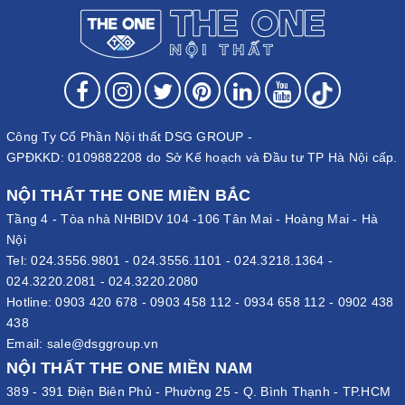
Công Ty Cổ Phần Nội thất DSG GROUP -
GPĐKKD: 0109882208 do Sở Kế hoạch và Đầu tư TP Hà Nội cấp.
NỘI THẤT THE ONE MIỀN BẮC
Tầng 4 - Tòa nhà NHBIDV 104 -106 Tân Mai - Hoàng Mai - Hà
Nội
Tel:
024.3556.9801
-
024.3556.1101
-
024.3218.1364
-
024.3220.2081
-
024.3220.2080
Hotline:
0903 420 678
-
0903 458 112
-
0934 658 112
-
0902 438
438
Email:
sale@dsggroup.vn
NỘI THẤT THE ONE MIỀN NAM
389 - 391 Điện Biên Phủ - Phường 25 - Q. Bình Thạnh - TP.HCM