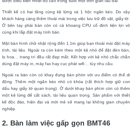
được điều kiện nhiệt độ cao trong suốt một thời gian lâu dài.
Thiết kế có hai tầng cùng kệ lửng và 1 hộc ngăn kéo. Do vậy
khách hàng càng thêm thoải mái trong việc lưu trữ đồ vật, giấy tờ.
Ở bên tay phải bàn còn có cả khoang CPU cố định tiện lợi vô
cùng khi lắp đặt máy tính bàn.
Mặt bàn hình chữ nhật rộng đến 1.1m giúp bạn thoải mái đặt máy
tính, tài liệu. Ngoài ra còn kèm theo một kệ nhỏ để đặt đèn bàn,
lọ hoa… trang trí đều rất đẹp mắt. Kết hợp với kệ nhỏ chắc chắn
dùng đặt máy in, máy fax hay cục phát wifi… tùy nhu cầu.
Ngoài ra bàn còn có khay đựng bàn phím với ưu điểm có thể di
động. Thêm một ngăn kéo nhỏ có khóa (rất thích hợp giữ con
dấu hay giấy tờ quan trọng). Ở dưới khay bàn phím còn có thêm
một kệ lửng để cất sách, tài liệu quan trọng. Sản phẩm với thiết
kế độc đáo, hiện đại và mới mẻ sẽ mang lại không gian chuyên
nghiệp.
2. Bàn làm việc gấp gọn BMT46