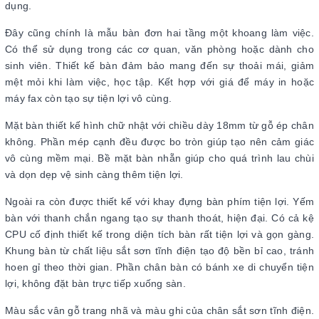
dụng.
Đây cũng chính là mẫu bàn đơn hai tầng một khoang làm việc.
Có thể sử dụng trong các cơ quan, văn phòng hoặc dành cho
sinh viên. Thiết kế bàn đảm bảo mang đến sự thoải mái, giảm
mệt mỏi khi làm việc, học tập. Kết hợp với giá để máy in hoặc
máy fax còn tạo sự tiện lợi vô cùng.
Mặt bàn thiết kế hình chữ nhật với chiều dày 18mm từ gỗ ép chân
không. Phần mép cạnh đều được bo tròn giúp tạo nên cảm giác
vô cùng mềm mại. Bề mặt bàn nhẵn giúp cho quá trình lau chùi
và dọn dẹp vệ sinh càng thêm tiện lợi.
Ngoài ra còn được thiết kế với khay đựng bàn phím tiện lợi. Yếm
bàn với thanh chắn ngang tạo sự thanh thoát, hiện đại. Có cả kệ
CPU cố định thiết kế trong diện tích bàn rất tiện lợi và gọn gàng.
Khung bàn từ chất liệu sắt sơn tĩnh điện tạo độ bền bỉ cao, tránh
hoen gỉ theo thời gian. Phần chân bàn có bánh xe di chuyển tiện
lợi, không đặt bàn trực tiếp xuống sàn.
Màu sắc vân gỗ trang nhã và màu ghi của chân sắt sơn tĩnh điện.