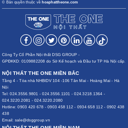
© Bản quyền thuộc về
hoaphattheone.com
Công Ty Cổ Phần Nội thất DSG GROUP -
GPĐKKD: 0109882208 do Sở Kế hoạch và Đầu tư TP Hà Nội cấp.
NỘI THẤT THE ONE MIỀN BẮC
Tầng 4 - Tòa nhà NHBIDV 104 -106 Tân Mai - Hoàng Mai - Hà
Nội
Tel:
024.3556.9801
-
024.3556.1101
-
024.3218.1364
-
024.3220.2081
-
024.3220.2080
Hotline:
0903 420 678
-
0903 458 112
-
0934 658 112
-
0902 438
438
Email:
sale@dsggroup.vn
NỘI THẤT THE ONE MIỀN NAM