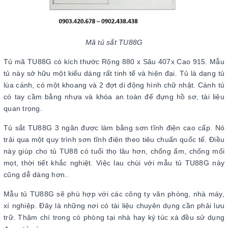
Mã tủ sắt TU88G
Tủ mã TU88G có kích thước Rộng 880 x Sâu 407x Cao 915. Mẫu
tủ này sở hữu một kiểu dáng rất tinh tế và hiện đại. Tủ là dạng tủ
lùa cánh, có một khoang và 2 đợt di động hình chữ nhật. Cánh tủ
có tay cầm bằng nhựa và khóa an toàn để đựng hồ sơ, tài liệu
quan trọng.
Tủ sắt TU88G 3 ngăn được làm bằng sơn tĩnh điện cao cấp. Nó
trải qua một quy trình sơn tĩnh điện theo tiêu chuẩn quốc tế. Điều
này giúp cho tủ TU88 có tuổi thọ lâu hơn, chống ẩm, chống mối
mọt, thời tiết khắc nghiệt. Việc lau chùi với mẫu tủ TU88G này
cũng dễ dàng hơn..
Mẫu tủ TU88G sẽ phù hợp với các công ty văn phòng, nhà máy,
xí nghiệp. Đây là những nơi có tài liệu chuyên dụng cần phải lưu
trữ. Thậm chí trong có phòng tại nhà hay ký túc xá đều sử dụng