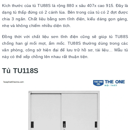
Kích thước của tủ TU88S là rộng 880 x sâu 407x cao 915. Đây là
dạng tủ thấp đứng có 2 cánh lùa. Bên trong của tủ có 2 đợt được
chia 3 ngăn. Chất liệu bằng sơn tĩnh điện, kiểu dáng gọn gàng,
nhẹ và không chiếm nhiều diện tích.
Đồng thời với chất liệu sơn tĩnh điện cũng sẽ giúp tủ TU88S
chống han gỉ mối mọt, ẩm mốc. TU88S thường dùng trong các
văn phòng, công sở hiện đại để lưu trữ hồ sơ, tài liệu… Mẫu tủ
này có thể xếp chồng lên nhau rất thuận tiện.
Tủ TU118S