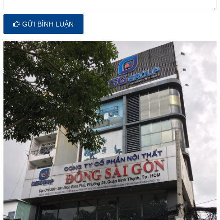
GỬI BÌNH LUẬN