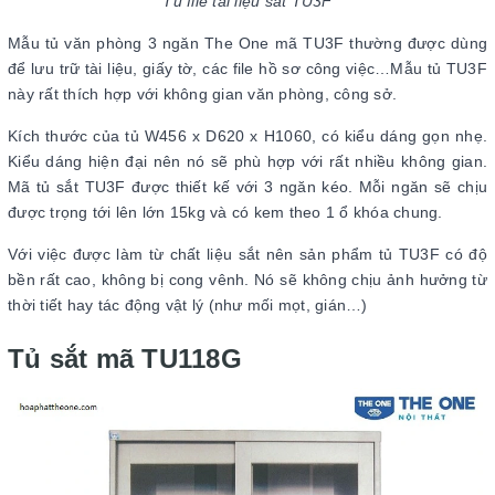
Tủ file tài liệu sắt TU3F
Mẫu tủ văn phòng 3 ngăn The One mã TU3F thường được dùng
để lưu trữ tài liệu, giấy tờ, các file hồ sơ công việc…Mẫu tủ TU3F
này rất thích hợp với không gian văn phòng, công sở.
Kích thước của tủ W456 x D620 x H1060, có kiểu dáng gọn nhẹ.
Kiểu dáng hiện đại nên nó sẽ phù hợp với rất nhiều không gian.
Mã tủ sắt TU3F được thiết kế với 3 ngăn kéo. Mỗi ngăn sẽ chịu
được trọng tới lên lớn 15kg và có kem theo 1 ổ khóa chung.
Với việc được làm từ chất liệu sắt nên sản phẩm tủ TU3F có độ
bền rất cao, không bị cong vênh. Nó sẽ không chịu ảnh hưởng từ
thời tiết hay tác động vật lý (như mối mọt, gián…)
Tủ sắt mã TU118G