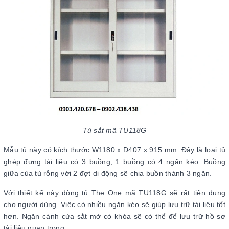
Tủ sắt mã TU118G
Mẫu tủ này có kích thước W1180 x D407 x 915 mm. Đây là loại tủ
ghép đựng tài liệu có 3 buồng, 1 buồng có 4 ngăn kéo. Buồng
giữa của tủ rỗng với 2 đợt di động sẽ chia buồn thành 3 ngăn.
Với thiết kế này dòng tủ The One mã TU118G sẽ rất tiện dụng
cho người dùng. Việc có nhiều ngăn kéo sẽ giúp lưu trữ tài liệu tốt
hơn. Ngăn cánh cửa sắt mở có khóa sẽ có thể để lưu trữ hồ sơ
tài liệu quan trọng.