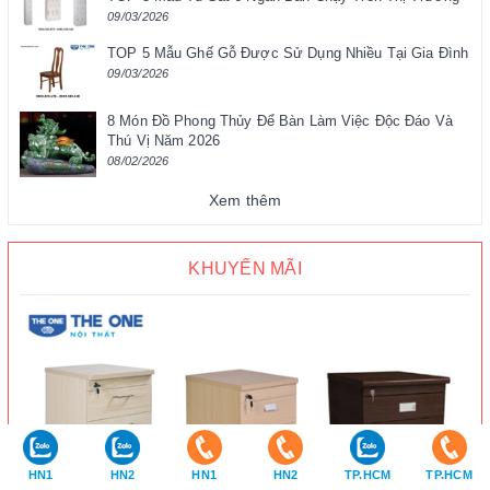
09/03/2026
TOP 5 Mẫu Ghế Gỗ Được Sử Dụng Nhiều Tại Gia Đình
09/03/2026
8 Món Đồ Phong Thủy Để Bàn Làm Việc Độc Đáo Và
Thú Vị Năm 2026
08/02/2026
Xem thêm
KHUYẾN MÃI
HN1
HN2
HN1
HN2
TP.HCM
TP.HCM