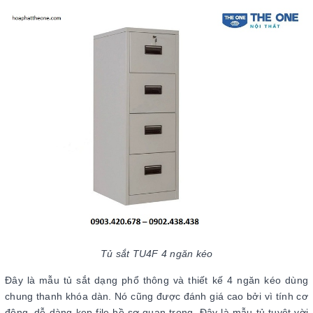
Tủ sắt TU4F 4 ngăn kéo
Đây là mẫu tủ sắt dạng phổ thông và thiết kế 4 ngăn kéo dùng
chung thanh khóa dàn. Nó cũng được đánh giá cao bởi vì tính cơ
động, dễ dàng kẹp file hồ sơ quan trọng. Đây là mẫu tủ tuyệt vời