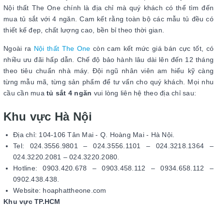
Nội thất The One chính là địa chỉ mà quý khách có thể tìm đến
mua tủ sắt với 4 ngăn. Cam kết rằng toàn bộ các mẫu tủ đều có
thiết kế đẹp, chất lượng cao, bền bỉ theo thời gian.
Ngoài ra
Nội thất The One
còn cam kết mức giá bán cực tốt, có
nhiều ưu đãi hấp dẫn. Chế độ bảo hành lâu dài lên đến 12 tháng
theo tiêu chuẩn nhà máy. Đội ngũ nhân viên am hiểu kỹ càng
từng mẫu mã, từng sản phẩm để tư vấn cho quý khách. Mọi nhu
cầu cần mua
tủ sắt 4 ngăn
vui lòng liên hệ theo địa chỉ sau:
Khu vực Hà Nội
Địa chỉ: 104-106 Tân Mai - Q. Hoàng Mai - Hà Nội.
Tel: 024.3556.9801 – 024.3556.1101 – 024.3218.1364 –
024.3220.2081 – 024.3220.2080.
Hotline: 0903.420.678 – 0903.458.112 – 0934.658.112 –
0902.438.438.
Website: hoaphattheone.com
Khu vực TP.HCM