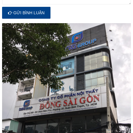
GỬI BÌNH LUẬN