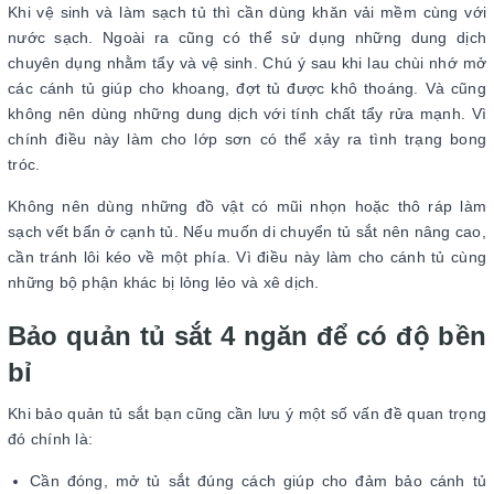
Khi vệ sinh và làm sạch tủ thì cần dùng khăn vải mềm cùng với
nước sạch. Ngoài ra cũng có thể sử dụng những dung dịch
chuyên dụng nhằm tẩy và vệ sinh. Chú ý sau khi lau chùi nhớ mở
các cánh tủ giúp cho khoang, đợt tủ được khô thoáng. Và cũng
không nên dùng những dung dịch với tính chất tẩy rửa mạnh. Vì
chính điều này làm cho lớp sơn có thể xảy ra tình trạng bong
tróc.
Không nên dùng những đồ vật có mũi nhọn hoặc thô ráp làm
sạch vết bẩn ở cạnh tủ. Nếu muốn di chuyển tủ sắt nên nâng cao,
cần tránh lôi kéo về một phía. Vì điều này làm cho cánh tủ cùng
những bộ phận khác bị lỏng lẻo và xê dịch.
Bảo quản tủ sắt 4 ngăn để có độ bền
bỉ
Khi bảo quản tủ sắt bạn cũng cần lưu ý một số vấn đề quan trọng
đó chính là:
Cần đóng, mở tủ sắt đúng cách giúp cho đảm bảo cánh tủ