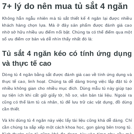
7+ lý do nên mua tủ sắt 4 ngăn
Không hẳn ngẫu nhiên mà tủ sắt thiết kế 4 ngăn lại được nhiều
khách hàng chọn lựa. Mà ở đây sản phẩm được đánh giá cao
nhờ sở hữu nhiều ưu điểm nổi bật. Chúng ta có thể điểm qua một
số ưu điểm cơ bản và dễ nhìn thấy nhất đó là:
Tủ sắt 4 ngăn kéo có tính ứng dụng
và thực tế cao
Dòng tủ 4 ngăn bằng sắt được đánh giá cao về tính ứng dụng và
thực tế cao, linh hoạt. Chúng ta dễ dàng trong việc lắp đặt tủ ở
nhiều không gian cho nhiều mục đích. Dùng mẫu tủ này giúp tạo
sự tiện ích khi cất giữ giấy tờ, hồ sơ, văn bản tài liệu. Ngoài ra
cũng có thể làm tủ cá nhân, tủ để lưu trữ các vật dụng, đồ dùng
cần thiết.
Và khi dùng tủ 4 ngăn này việc lấy tài liệu cũng khá dễ dàng. Chỉ
cần chúng ta sắp xếp một cách khoa học, gọn gàng bên trong tủ.
Kích thước của tủ cũng khá đa dạng, tùy vào từng nhu cầu mà