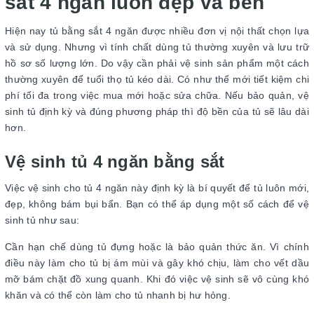
sắt 4 ngăn luôn đẹp và bền
Hiện nay tủ bằng sắt 4 ngăn được nhiều đơn vị nội thất chọn lựa
và sử dụng. Nhưng vì tính chất dùng tủ thường xuyên và lưu trữ
hồ sơ số lượng lớn. Do vậy cần phải vệ sinh sản phẩm một cách
thường xuyên để tuổi thọ tủ kéo dài. Có như thế mới tiết kiệm chi
phí tối đa trong việc mua mới hoặc sửa chữa. Nếu bảo quản, vệ
sinh tủ định kỳ và đúng phương pháp thì độ bền của tủ sẽ lâu dài
hơn.
Vệ sinh tủ 4 ngăn bằng sắt
Việc vệ sinh cho tủ 4 ngăn này định kỳ là bí quyết để tủ luôn mới,
đẹp, không bám bụi bẩn. Bạn có thể áp dụng một số cách để vệ
sinh tủ như sau:
Cần hạn chế dùng tủ đựng hoặc là bảo quản thức ăn. Vì chính
điều này làm cho tủ bị ám mùi và gây khó chịu, làm cho vết dầu
mỡ bám chặt đồ xung quanh. Khi đó việc vệ sinh sẽ vô cùng khó
khăn và có thể còn làm cho tủ nhanh bị hư hỏng.