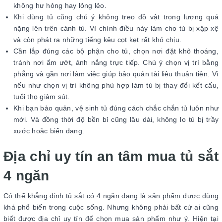
không hư hỏng hay lỏng lẻo.
Khi dùng tủ cũng chú ý không treo đồ vật trọng lượng quá
nặng lên trên cánh tủ. Vì chính điều này làm cho tủ bị xập xệ
và còn phát ra những tiếng kêu cọt kẹt rất khó chịu.
Cần lắp đúng các bộ phận cho tủ, chọn nơi đặt khô thoáng,
tránh nơi ẩm ướt, ánh nắng trực tiếp. Chú ý chọn vị trí bằng
phẳng và gần nơi làm việc giúp bảo quản tài liệu thuận tiện. Vì
nếu như chọn vị trí không phù hợp làm tủ bị thay đổi kết cấu,
tuổi thọ giảm sút.
Khi bạn bảo quản, vệ sinh tủ đúng cách chắc chắn tủ luôn như
mới. Và đồng thời độ bền bỉ cũng lâu dài, không lo tủ bị trầy
xước hoặc biến dạng.
Địa chỉ uy tín an tâm mua tủ sắt
4 ngăn
Có thể khẳng định tủ sắt có 4 ngăn đang là sản phẩm được dùng
khá phổ biến trong cuộc sống. Nhưng không phải bất cứ ai cũng
biết được địa chỉ uy tín để chọn mua sản phẩm như ý. Hiện tại