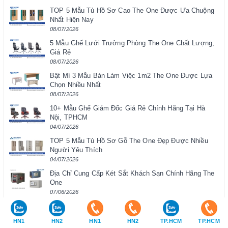
TOP 5 Mẫu Tủ Hồ Sơ Cao The One Được Ưa Chuộng
Nhất Hiện Nay
08/07/2026
5 Mẫu Ghế Lưới Trưởng Phòng The One Chất Lượng,
Giá Rẻ
08/07/2026
Bật Mí 3 Mẫu Bàn Làm Việc 1m2 The One Được Lựa
Chọn Nhiều Nhất
08/07/2026
10+ Mẫu Ghế Giám Đốc Giá Rẻ Chính Hãng Tại Hà
Nội, TPHCM
04/07/2026
TOP 5 Mẫu Tủ Hồ Sơ Gỗ The One Đẹp Được Nhiều
Người Yêu Thích
04/07/2026
Địa Chỉ Cung Cấp Két Sắt Khách Sạn Chính Hãng The
One
07/06/2026
Lý Do Sử Dụng Két Sắt Đựng Tài Liệu
07/06/2026
HN1
HN2
HN1
HN2
TP.HCM
TP.HCM