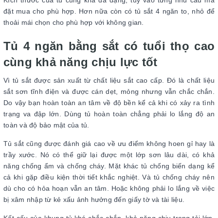
đặt mua cho phù hợp. Hơn nữa còn có tủ sắt 4 ngăn to, nhỏ để
thoải mái chọn cho phù hợp với không gian.
Tủ 4 ngăn bằng sắt có tuổi thọ cao
cùng khả năng chịu lực tốt
Vì tủ sắt được sản xuất từ chất liệu sắt cao cấp. Đó là chất liệu
sắt sơn tĩnh điện và được cán dẹt, mỏng nhưng vẫn chắc chắn.
Do vậy bạn hoàn toàn an tâm về độ bền kể cả khi có xảy ra tình
trạng va đập lớn. Dùng tủ hoàn toàn chẳng phải lo lắng độ an
toàn và độ bảo mật của tủ.
Tủ sắt cũng được đánh giá cao về ưu điểm không hoen gỉ hay là
trầy xước. Nó có thể giữ lại được một lớp sơn lâu dài, có khả
năng chống ẩm và chống cháy. Mặt khác tủ chống biến dạng kể
cả khi gặp điều kiện thời tiết khắc nghiệt. Và tủ chống cháy nên
dù cho có hỏa hoạn vẫn an tâm. Hoặc không phải lo lắng về việc
bị xâm nhập từ kẻ xấu ảnh hưởng đến giấy tờ và tài liệu.
Kết cấu của khung tủ khá chắc chắn, khả năng chịu trọng tải lớn,