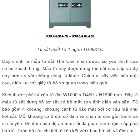
Tủ sắt thiết kế 4 ngăn TU09K4C
Đây chính là mẫu tủ sắt The One nhận được sự yêu thích của
nhiều khách hàng. Mẫu tủ này được dùng tôn sắt cao cấp và độ
dày hơn so với những dòng tủ khác. Chính vì vậy việc bảo mật
cao, giúp lưu trữ giấy tờ hồ sơ quan trọng hiệu quả.
Kích thước phủ bì của tủ đạt W1000 x D450 x H1900 mm. Đây là
mẫu tủ sắt đựng hồ sơ sắt có bề mặt sơn tĩnh điện vân sần. Tủ
bao gồm 4 khoang, khoang cánh tủ bảo mật bởi cơ cấu mã như
két sắt. Mỗi khoang có 1 đợt cố định và chân tủ còn gắn bánh xe
di chuyển. Để đảm bảo độ an toàn tối đa giúp tránh trộm cắp phá
bản lề. Toàn bộ các chi tiết tủ liên kết với nhau bởi vít và đinh rút.