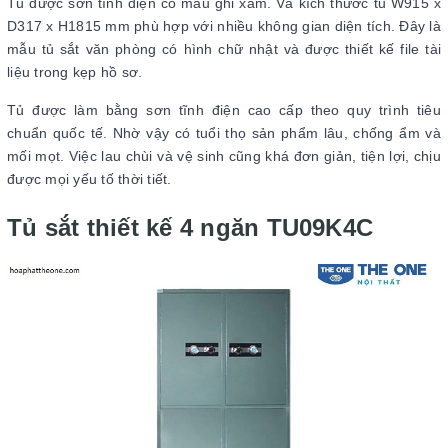
Tủ được sơn tĩnh điện có màu ghi xám. Và kích thước tủ W915 x
D317 x H1815 mm phù hợp với nhiều không gian diện tích. Đây là
mẫu tủ sắt văn phòng có hình chữ nhật và được thiết kế file tài
liệu trong kẹp hồ sơ.
Tủ được làm bằng sơn tĩnh điện cao cấp theo quy trình tiêu
chuẩn quốc tế. Nhờ vậy có tuổi thọ sản phẩm lâu, chống ẩm và
mối mọt. Việc lau chùi và vệ sinh cũng khá đơn giản, tiện lợi, chịu
được mọi yếu tố thời tiết.
Tủ sắt thiết kế 4 ngăn TU09K4C