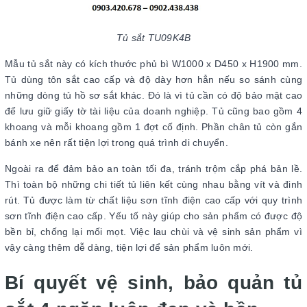
Tủ sắt TU09K4B
Mẫu tủ sắt này có kích thước phủ bì W1000 x D450 x H1900 mm.
Tủ dùng tôn sắt cao cấp và độ dày hơn hẳn nếu so sánh cùng
những dòng tủ hồ sơ sắt khác. Đó là vì tủ cần có độ bảo mật cao
để lưu giữ giấy tờ tài liệu của doanh nghiệp. Tủ cũng bao gồm 4
khoang và mỗi khoang gồm 1 đợt cố định. Phần chân tủ còn gắn
bánh xe nên rất tiện lợi trong quá trình di chuyển.
Ngoài ra để đảm bảo an toàn tối đa, tránh trộm cắp phá bản lề.
Thì toàn bộ những chi tiết tủ liên kết cùng nhau bằng vít và đinh
rút. Tủ được làm từ chất liệu sơn tĩnh điện cao cấp với quy trình
sơn tĩnh điện cao cấp. Yếu tố này giúp cho sản phẩm có được độ
bền bỉ, chống lại mối mọt. Việc lau chùi và vệ sinh sản phẩm vì
vậy càng thêm dễ dàng, tiện lợi để sản phẩm luôn mới.
Bí quyết vệ sinh, bảo quản tủ