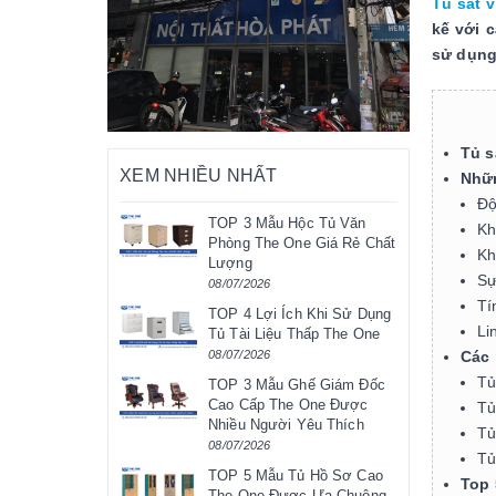
Tủ sắt 
kế với 
sử dụng
Tủ s
XEM NHIỀU NHẤT
Nhữn
Độ
TOP 3 Mẫu Hộc Tủ Văn
Kh
Phòng The One Giá Rẻ Chất
Kh
Lượng
Sự
08/07/2026
Tí
TOP 4 Lợi Ích Khi Sử Dụng
Li
Tủ Tài Liệu Thấp The One
Các 
08/07/2026
Tủ
TOP 3 Mẫu Ghế Giám Đốc
Cao Cấp The One Được
Tủ 
Nhiều Người Yêu Thích
Tủ
08/07/2026
Tủ
TOP 5 Mẫu Tủ Hồ Sơ Cao
Top 
The One Được Ưa Chuộng