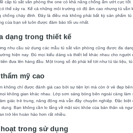
ề cập tủ sắt văn phòng the one có khả năng chống ẩm ướt cực tốt.
ó thể xảy ra. Kể cả những môi trường có độ ẩm cao nhưng tủ vẫn kh
 chống cháy đỉnh. Đây là điều mà không phải bất kỳ sản phẩm tủ
ng của bạn sẽ luôn được đảm bảo tối ưu nhất.
a dạng trong thiết kế
ng nhu cầu sử dụng các mẫu tủ sắt văn phòng cũng được đa dạng
trường hiện nay. Đủ mọi kiểu dáng và thiết kế khác nhau cho người d
iên đưa lên hàng đầu. Một trong số đó phải kể tới như tủ tài liệu, tủ
 thẩm mỹ cao
 không chỉ được đánh giá cao bởi sự tiện lợi mà còn ở vẻ đẹp b
mọi không gian khác nhau. Lớp sơn sáng bóng bên ngoài càng làm sả
cảm giác trẻ trung, năng động mà vẫn đầy chuyên nghiệp. Đặc biệt 
 dụng. Bạn không cần lo lắng về mặt sức khỏe của bản thân và ngư
an trở lên hoàn hảo hơn rất nhiều.
 hoạt trong sử dụng