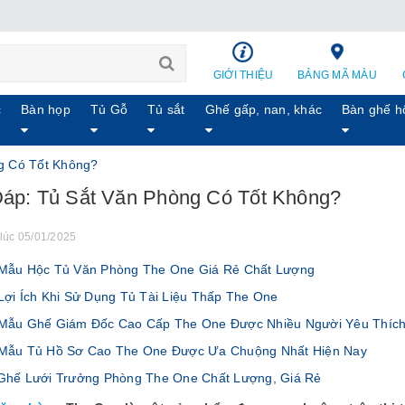
GIỚI THIỆU
BẢNG MÃ MÀU
c
Bàn họp
Tủ Gỗ
Tủ sắt
Ghế gấp, nan, khác
Bàn ghế h
ng Có Tốt Không?
Đáp: Tủ Sắt Văn Phòng Có Tốt Không?
lúc 05/01/2025
ẫu Hộc Tủ Văn Phòng The One Giá Rẻ Chất Lượng
ợi Ích Khi Sử Dụng Tủ Tài Liệu Thấp The One
ẫu Ghế Giám Đốc Cao Cấp The One Được Nhiều Người Yêu Thíc
Mẫu Tủ Hồ Sơ Cao The One Được Ưa Chuộng Nhất Hiện Nay
hế Lưới Trưởng Phòng The One Chất Lượng, Giá Rẻ