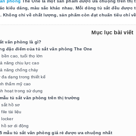
văn phòng
The One là một sản phẩm được ưa chuộng trên thị t
các kiểu dáng, màu sắc khác nhau. Mỗi dòng tủ sắt đều được 
. Không chỉ về chất lượng, sản phẩm còn đạt chuẩn tiêu chí v
Mục lục bài viết
ắt văn phòng là gì?
g đặc điểm của tủ sắt văn phòng The One
 bền cao, tuổi thọ lớn
ả năng chịu lực cao
ả năng chống cháy
 đa dạng trong thiết kế
nh thẩm mỹ cao
nh hoạt trong sử dụng
mẫu tủ sắt văn phòng trên thị trường
 sắt hồ sơ
file tài liệu
 locker
 hồ sơ di động
5 mẫu tủ sắt văn phòng giá rẻ được ưa chuộng nhất