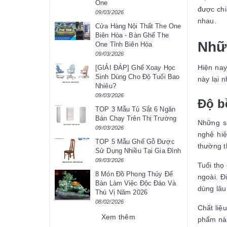
One
được chi
09/03/2026
nhau.
Cửa Hàng Nội Thất The One
Biên Hòa - Bàn Ghế The
Nhữ
One Tỉnh Biên Hòa
09/03/2026
Hiện nay
[GIẢI ĐÁP] Ghế Xoay Học
Sinh Dùng Cho Độ Tuổi Bao
này lại 
Nhiêu?
09/03/2026
Độ b
TOP 3 Mẫu Tủ Sắt 6 Ngăn
Bán Chạy Trên Thị Trường
Những sả
09/03/2026
nghệ hiệ
TOP 5 Mẫu Ghế Gỗ Được
thường t
Sử Dụng Nhiều Tại Gia Đình
09/03/2026
Tuổi thọ
8 Món Đồ Phong Thủy Để
ngoài. Đ
Bàn Làm Việc Độc Đáo Và
dùng lâu
Thú Vị Năm 2026
08/02/2026
Chất liệ
Xem thêm
phẩm này