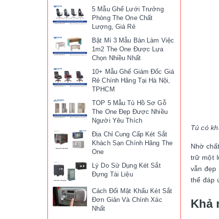
5 Mẫu Ghế Lưới Trưởng
Phòng The One Chất
Lượng, Giá Rẻ
Bật Mí 3 Mẫu Bàn Làm Việc
1m2 The One Được Lựa
Chọn Nhiều Nhất
10+ Mẫu Ghế Giám Đốc Giá
Rẻ Chính Hãng Tại Hà Nội,
TPHCM
TOP 5 Mẫu Tủ Hồ Sơ Gỗ
The One Đẹp Được Nhiều
Người Yêu Thích
Tủ có khả
Địa Chỉ Cung Cấp Két Sắt
Khách Sạn Chính Hãng The
Nhờ chất
One
trữ một 
Lý Do Sử Dụng Két Sắt
vẫn đẹp 
Đựng Tài Liệu
thể đáp 
Cách Đổi Mật Khẩu Két Sắt
Đơn Giản Và Chính Xác
Khả 
Nhất