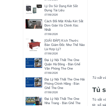
Lý Do Sử Dụng Két Sắt
Đựng Tài Liệu
07/06/2026
Cách Đổi Mật Khẩu Két Sắt
Đơn Giản Và Chính Xác
Nhất
07/06/2026
[GIẢI ĐÁP] Kích Thước
Bàn Giám Đốc Như Thế Nào
Là Hợp Lý?
07/06/2026
Đại Lý Nội Thất The One
Quận Hà Đông - Bàn Ghế
Văn Phòng The One
07/06/2026
Tủ sắt v
Đại Lý Nội Thất The One Hải
Phòng Chính Hãng - Bàn
Tủ s
Ghế The One
07/06/2026
Đại Lý Nội Thất The One
Tủ sắt v
Nha Trang - Bàn Ghế The
tờ, sổ s