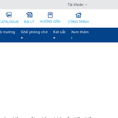
Tài khoản
HƯỚNG DẪN
CATALOGUE
ĐẠI LÝ
CÔNG TRÌNH
ội trường
Ghế phòng chờ
Két sẳt
Xem thêm
h