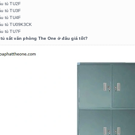
u tủ TU2F
u tủ TU3F
u tủ TU4F
u tủ TU09K3CK
u tủ TU7F
tủ sắt văn phòng The One ở đâu giá tốt?