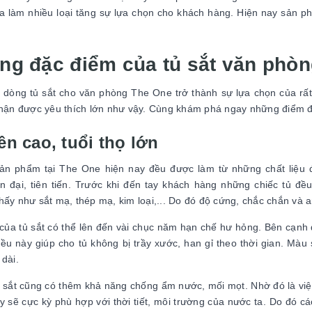
a làm nhiều loại tăng sự lựa chọn cho khách hàng. Hiện nay sản p
ng đặc điểm của tủ sắt văn phò
 dòng tủ sắt cho văn phòng The One trở thành sự lựa chọn của rấ
nhận được yêu thích lớn như vậy. Cùng khám phá ngay những điểm đặ
ền cao, tuổi thọ lớn
n phẩm tại The One hiện nay đều được làm từ những chất liệu đ
n đại, tiên tiến. Trước khi đến tay khách hàng những chiếc tủ đề
hấy như sắt mạ, thép mạ, kim loại,... Do đó độ cứng, chắc chắn và a
 của tủ sắt có thể lên đến vài chục năm hạn chế hư hỏng. Bên cạnh đ
iều này giúp cho tủ không bị trầy xước, han gỉ theo thời gian. Mà
 dài.
u sắt cũng có thêm khả năng chống ẩm nước, mối mọt. Nhờ đó là việc lư
 sẽ cực kỳ phù hợp với thời tiết, môi trường của nước ta. Do đó c