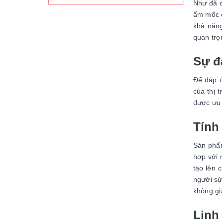
Như đã đ
ẩm mốc c
khả năng
quan trọ
Sự đ
Để đáp ứ
của thị 
được ưu t
Tính
Sản phẩm
hợp với 
tạo lên 
người sử
không gi
Linh