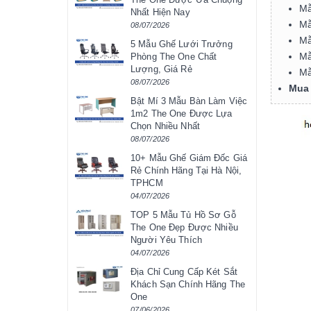
Mẫ
Nhất Hiện Nay
Mẫ
08/07/2026
Mẫ
5 Mẫu Ghế Lưới Trưởng
Mẫ
Phòng The One Chất
Lượng, Giá Rẻ
Mẫ
08/07/2026
Mua 
Bật Mí 3 Mẫu Bàn Làm Việc
1m2 The One Được Lựa
Chọn Nhiều Nhất
08/07/2026
10+ Mẫu Ghế Giám Đốc Giá
Rẻ Chính Hãng Tại Hà Nội,
TPHCM
04/07/2026
TOP 5 Mẫu Tủ Hồ Sơ Gỗ
The One Đẹp Được Nhiều
Người Yêu Thích
04/07/2026
Địa Chỉ Cung Cấp Két Sắt
Khách Sạn Chính Hãng The
One
07/06/2026