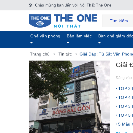
Chào mừng bạn đến với Nội Thất The One
Ghế văn phòng
Bàn làm việc
Bàn ghế giám đố
Trang chủ
Tin tức
Giải Đáp: Tủ Sắt Văn Phò
Giải 
Đăng vào 
TOP 3 M
TOP 4 L
TOP 3 M
TOP 5 
5 Mẫu G