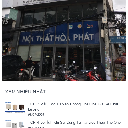
XEM NHIỀU NHẤT
TOP 3 Mẫu Hộc Tủ Văn Phòng The One Giá Rẻ Chất
Lượng
08/07/2026
TOP 4 Lợi Ích Khi Sử Dụng Tủ Tài Liệu Thấp The One
08/07/2026