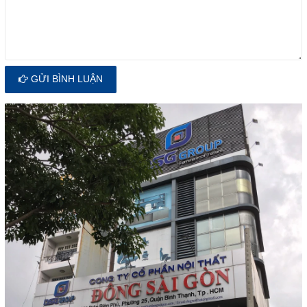
GỬI BÌNH LUẬN