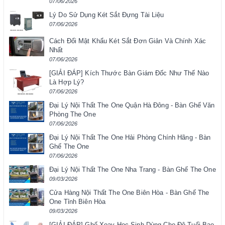
07/06/2026
Lý Do Sử Dụng Két Sắt Đựng Tài Liệu
07/06/2026
Cách Đổi Mật Khẩu Két Sắt Đơn Giản Và Chính Xác
Nhất
07/06/2026
[GIẢI ĐÁP] Kích Thước Bàn Giám Đốc Như Thế Nào
Là Hợp Lý?
07/06/2026
Đại Lý Nội Thất The One Quận Hà Đông - Bàn Ghế Văn
Phòng The One
07/06/2026
Đại Lý Nội Thất The One Hải Phòng Chính Hãng - Bàn
Ghế The One
07/06/2026
Đại Lý Nội Thất The One Nha Trang - Bàn Ghế The One
09/03/2026
Cửa Hàng Nội Thất The One Biên Hòa - Bàn Ghế The
One Tỉnh Biên Hòa
09/03/2026
[GIẢI ĐÁP] Ghế Xoay Học Sinh Dùng Cho Độ Tuổi Bao