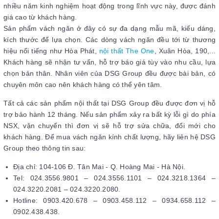
nhiều năm kinh nghiệm hoạt động trong lĩnh vực này, được đánh
giá cao từ khách hàng.
Sản phẩm vách ngăn ở đây có sự đa dạng mẫu mã, kiểu dáng,
kích thước để lựa chọn. Các dòng vách ngăn đều tới từ thương
hiệu nổi tiếng như Hòa Phát,
nội thất The One
, Xuân Hòa, 190,...
Khách hàng sẽ nhận tư vấn, hỗ trợ báo giá tùy vào nhu cầu, lựa
chọn bản thân. Nhân viên của DSG Group đều được bài bản, có
chuyên môn cao nên khách hàng có thể yên tâm.
Tất cả các sản phẩm nội thất tại DSG Group đều được đơn vị hỗ
trợ bảo hành 12 tháng. Nếu sản phẩm xảy ra bất kỳ lỗi gì do phía
NSX, vận chuyển thì đơn vị sẽ hỗ trợ sửa chữa, đổi mới cho
khách hàng. Để mua vách ngăn kính chất lượng, hãy liên hệ DSG
Group theo thông tin sau:
Địa chỉ: 104-106 Đ. Tân Mai - Q. Hoàng Mai - Hà Nội.
Tel: 024.3556.9801 – 024.3556.1101 – 024.3218.1364 –
024.3220.2081 – 024.3220.2080.
Hotline: 0903.420.678 – 0903.458.112 – 0934.658.112 –
0902.438.438.