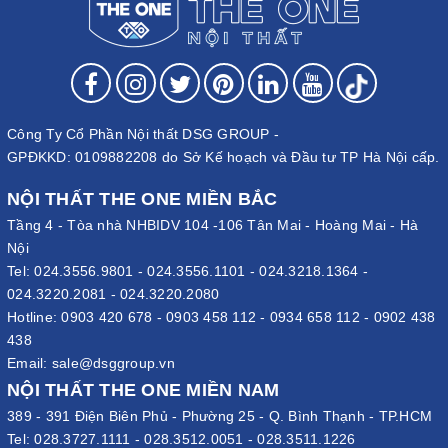
Công Ty Cổ Phần Nội thất DSG GROUP -
GPĐKKD: 0109882208 do Sở Kế hoạch và Đầu tư TP Hà Nội cấp.
NỘI THẤT THE ONE MIỀN BẮC
Tầng 4 - Tòa nhà NHBIDV 104 -106 Tân Mai - Hoàng Mai - Hà
Nội
Tel:
024.3556.9801
-
024.3556.1101
-
024.3218.1364
-
024.3220.2081
-
024.3220.2080
Hotline:
0903 420 678
-
0903 458 112
-
0934 658 112
-
0902 438
438
Email:
sale@dsggroup.vn
NỘI THẤT THE ONE MIỀN NAM
389 - 391 Điện Biên Phủ - Phường 25 - Q. Bình Thạnh - TP.HCM
Tel:
028.3727.1111
-
028.3512.0051
-
028.3511.1226