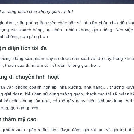
tác dụng phân chia không gian rất tốt
gia đình, văn phòng làm việc chắc hẳn sẽ rất cần phân chia đều k
dụng của khách hàng, tạo thành nhiều không gian riêng. Nên việ
anh chóng, gọn gàng hơn.
iệm diện tích tối đa
ường, dòng sản phẩm này sẽ được sản xuất với độ dày trong khoả
h, thạch cao thì nhôm sẽ tiết kiệm không gian hơn.
ng di chuyển linh hoạt
ian văn phòng doanh nghiệp, nhà xưởng, nhà hàng…. thường xuyên
ng giai đoạn. Nếu bạn sử dụng tường gạch, thạch cao thì sẽ mất nhiề
i kết cấu chung tòa nhà, có thể gây nguy hiểm khi sử dụng. Với
hóng, gọn gàng hơn.
h thẩm mỹ cao
 phẩm vách ngăn nhôm kính được đánh giá rất cao về giá trị thẩ