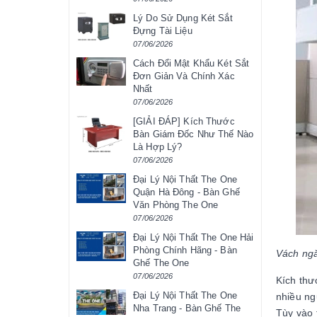
Lý Do Sử Dụng Két Sắt
Đựng Tài Liệu
07/06/2026
Cách Đổi Mật Khẩu Két Sắt
Đơn Giản Và Chính Xác
Nhất
07/06/2026
[GIẢI ĐÁP] Kích Thước
Bàn Giám Đốc Như Thế Nào
Là Hợp Lý?
07/06/2026
Đại Lý Nội Thất The One
Quận Hà Đông - Bàn Ghế
Văn Phòng The One
07/06/2026
Đại Lý Nội Thất The One Hải
Phòng Chính Hãng - Bàn
Vách ngă
Ghế The One
07/06/2026
Kích thư
Đại Lý Nội Thất The One
nhiều ng
Nha Trang - Bàn Ghế The
Tùy vào 