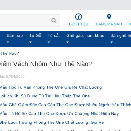
GIỚI THIỆU
BẢNG MÃ MÀU
c
Bàn họp
Tủ Gỗ
Tủ sắt
Ghế gấp, nan, khác
Bàn ghế h
 Thế Nào?
Điểm Vách Nhôm Như Thế Nào?
lúc 07/04/2025
ẫu Hộc Tủ Văn Phòng The One Giá Rẻ Chất Lượng
ợi Ích Khi Sử Dụng Tủ Tài Liệu Thấp The One
ẫu Ghế Giám Đốc Cao Cấp The One Được Nhiều Người Yêu Thíc
Mẫu Tủ Hồ Sơ Cao The One Được Ưa Chuộng Nhất Hiện Nay
hế Lưới Trưởng Phòng The One Chất Lượng, Giá Rẻ