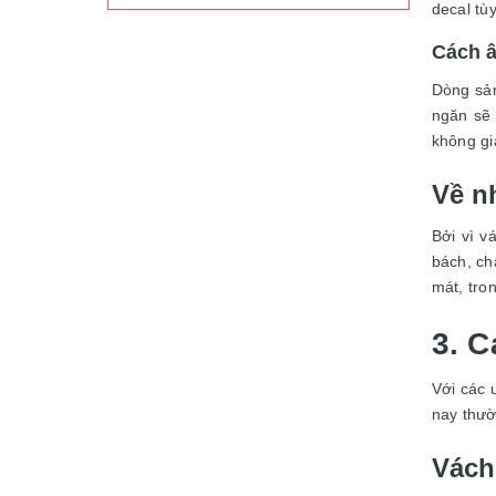
decal tù
Cách â
Dòng sản
ngăn sẽ 
không gi
Về n
Bởi vì v
bách, ch
mát, tro
3. 
Với các 
nay thườ
Vách