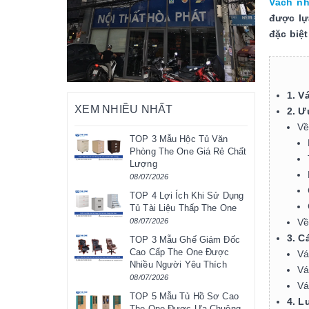
Vách n
được lự
đặc biệ
1. V
XEM NHIỀU NHẤT
2. Ư
Về
TOP 3 Mẫu Hộc Tủ Văn
Phòng The One Giá Rẻ Chất
Lượng
08/07/2026
TOP 4 Lợi Ích Khi Sử Dụng
Tủ Tài Liệu Thấp The One
Về
08/07/2026
3. C
TOP 3 Mẫu Ghế Giám Đốc
Cao Cấp The One Được
Vá
Nhiều Người Yêu Thích
Vá
08/07/2026
Vá
TOP 5 Mẫu Tủ Hồ Sơ Cao
4. L
The One Được Ưa Chuộng