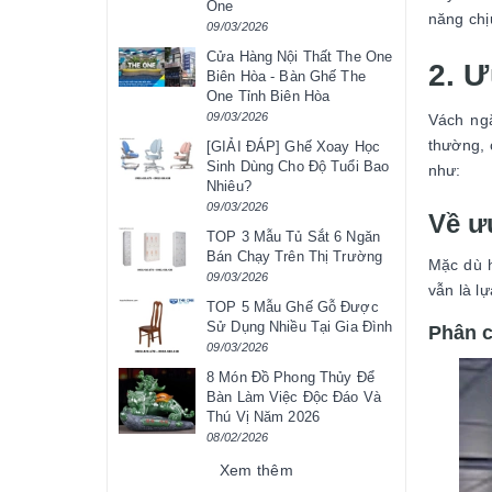
One
năng chị
09/03/2026
Cửa Hàng Nội Thất The One
2. 
Biên Hòa - Bàn Ghế The
One Tỉnh Biên Hòa
09/03/2026
Vách ngă
thường, 
[GIẢI ĐÁP] Ghế Xoay Học
Sinh Dùng Cho Độ Tuổi Bao
như:
Nhiêu?
09/03/2026
Về ư
TOP 3 Mẫu Tủ Sắt 6 Ngăn
Bán Chạy Trên Thị Trường
Mặc dù h
09/03/2026
vẫn là l
TOP 5 Mẫu Ghế Gỗ Được
Sử Dụng Nhiều Tại Gia Đình
Phân c
09/03/2026
8 Món Đồ Phong Thủy Để
Bàn Làm Việc Độc Đáo Và
Thú Vị Năm 2026
08/02/2026
Xem thêm