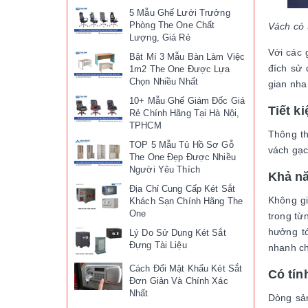
5 Mẫu Ghế Lưới Trưởng
Phòng The One Chất
Vách có 
Lượng, Giá Rẻ
Với các 
Bật Mí 3 Mẫu Bàn Làm Việc
đích sử 
1m2 The One Được Lựa
Chọn Nhiều Nhất
gian nh
10+ Mẫu Ghế Giám Đốc Giá
Tiết k
Rẻ Chính Hãng Tại Hà Nội,
TPHCM
Thông th
TOP 5 Mẫu Tủ Hồ Sơ Gỗ
vách gạc
The One Đẹp Được Nhiều
Người Yêu Thích
Khả nă
Địa Chỉ Cung Cấp Két Sắt
Không g
Khách Sạn Chính Hãng The
One
trong từ
hưởng tớ
Lý Do Sử Dụng Két Sắt
Đựng Tài Liệu
nhanh c
Cách Đổi Mật Khẩu Két Sắt
Có tín
Đơn Giản Và Chính Xác
Nhất
Dòng sản