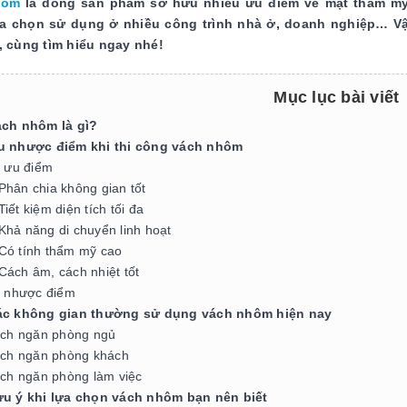
hôm
là dòng sản phẩm sở hữu nhiều ưu điểm về mặt thẩm mỹ
a chọn sử dụng ở nhiều công trình nhà ở, doanh nghiệp… V
t, cùng tìm hiểu ngay nhé!
Mục lục bài viết
ách nhôm là gì?
u nhược điểm khi thi công vách nhôm
 ưu điểm
Phân chia không gian tốt
Tiết kiệm diện tích tối đa
Khả năng di chuyển linh hoạt
Có tính thẩm mỹ cao
Cách âm, cách nhiệt tốt
 nhược điểm
ác không gian thường sử dụng vách nhôm hiện nay
ch ngăn phòng ngủ
ch ngăn phòng khách
ch ngăn phòng làm việc
ưu ý khi lựa chọn vách nhôm bạn nên biết