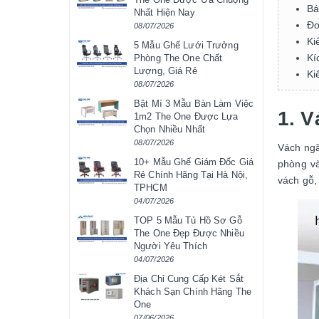
Bá
Nhất Hiện Nay
Đơ
08/07/2026
Ki
5 Mẫu Ghế Lưới Trưởng
Kí
Phòng The One Chất
Lượng, Giá Rẻ
Ki
08/07/2026
Bật Mí 3 Mẫu Bàn Làm Việc
1. 
1m2 The One Được Lựa
Chọn Nhiều Nhất
08/07/2026
Vách ngă
10+ Mẫu Ghế Giám Đốc Giá
phòng v
Rẻ Chính Hãng Tại Hà Nội,
vách gỗ,
TPHCM
04/07/2026
TOP 5 Mẫu Tủ Hồ Sơ Gỗ
The One Đẹp Được Nhiều
Người Yêu Thích
04/07/2026
Địa Chỉ Cung Cấp Két Sắt
Khách Sạn Chính Hãng The
One
07/06/2026