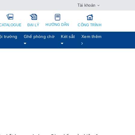
Tài khoản
HƯỚNG DẪN
CATALOGUE
ĐẠI LÝ
CÔNG TRÌNH
ội trường
Ghế phòng chờ
Két sẳt
Xem thêm
h