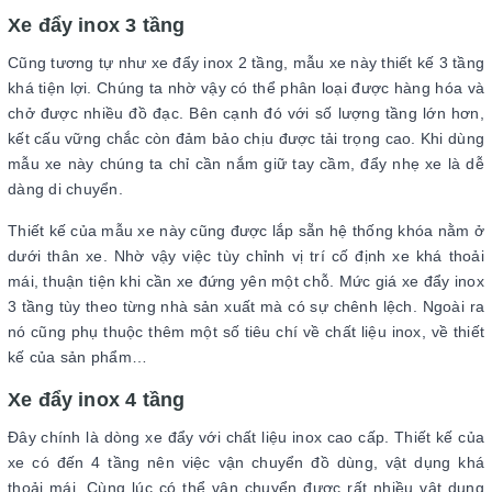
Xe đẩy inox 3 tầng
Cũng tương tự như xe đẩy inox 2 tầng, mẫu xe này thiết kế 3 tầng
khá tiện lợi. Chúng ta nhờ vậy có thể phân loại được hàng hóa và
chở được nhiều đồ đạc. Bên cạnh đó với số lượng tầng lớn hơn,
kết cấu vững chắc còn đảm bảo chịu được tải trọng cao. Khi dùng
mẫu xe này chúng ta chỉ cần nắm giữ tay cầm, đẩy nhẹ xe là dễ
dàng di chuyển.
Thiết kế của mẫu xe này cũng được lắp sẵn hệ thống khóa nằm ở
dưới thân xe. Nhờ vậy việc tùy chỉnh vị trí cố định xe khá thoải
mái, thuận tiện khi cần xe đứng yên một chỗ. Mức giá xe đẩy inox
3 tầng tùy theo từng nhà sản xuất mà có sự chênh lệch. Ngoài ra
nó cũng phụ thuộc thêm một số tiêu chí về chất liệu inox, về thiết
kế của sản phẩm…
Xe đẩy inox 4 tầng
Đây chính là dòng xe đẩy với chất liệu inox cao cấp. Thiết kế của
xe có đến 4 tầng nên việc vận chuyển đồ dùng, vật dụng khá
thoải mái. Cùng lúc có thể vận chuyển được rất nhiều vật dụng