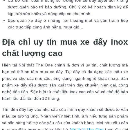
Cơ sở kinh doanh dùng số lượng lớn xe đẩy tuyệt đối không
được quên bảo trì bảo dưỡng. Chú ý có kế hoạch định kỳ để
kịp thời sửa chữa và nâng cấp xe cho mình.
Bảo quản xe đẩy ở những nơi thoáng mát và cần tránh tiếp
xúc trực tiếp cùng ánh nắng, mưa gió…
Địa chỉ uy tín mua xe đẩy inox
chất lượng cao
Hiện tại Nội thất The One chính là đơn vị uy tín, chất lượng mà
bạn có thể an tâm mua xe đẩy. Tại đây có đa dạng các mẫu xe
phục vụ cho các nhu cầu, ứng dụng ngành nghề khác nhau. Sản
phẩm xe đẩy đều được sản xuất trên dây chuyền hiện đại, công
nghệ tiên tiến. Đặc biệt từ chất liệu inox cao cấp và có chế độ bảo
hành lâu dài lên đến 12 tháng.
Tìm đến đây tùy vào nhu cầu của mình quý khách sẽ được tư vấn
mẫu xe tương ứng. Nhân viên nhiệt tình, am hiểu từng sản phẩm
và sẵn sàng hỗ trợ các yêu cầu của khách hàng. Mọi nhu cầu cần
mua
xe đẩy inox
vui lòng liên hệ
Nội thất The One
theo địa chỉ