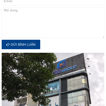
GỬI BÌNH LUẬN