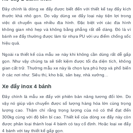
Đây chính là dòng xe đẩy được biết đến với thiết kế tay đẩy kích
thước khá nhỏ gọn. Do vậy dùng xe đẩy loại này tiện lợi trong
việc di chuyển qua nhiều địa hình. Đặc biệt với các địa hình
không gian nhỏ hẹp và không bằng phẳng rất dễ dàng. Đó là vì
bánh xe đẩy thường được làm từ nhựa PU với ưu điểm chống sốc
hiệu quả.
Ngoài ra thiết kế của mẫu xe này khi không cần dùng rất dễ gấp
gọn. Như vậy chúng ta sẽ tiết kiệm được tối đa diện tích, không
gian cất trữ. Thường mẫu xe này là chọn lựa phù hợp và phổ biến
ở các nơi như: Siêu thị, kho bãi, sân bay, nhà xưởng…
Xe đẩy inox 4 bánh
Đây chính là mẫu xe đẩy với phiên bản nâng tương đối lớn. Do
vậy nó giúp vận chuyển được số lượng hàng hóa lớn cùng trọng
lượng cao. Thậm chí rằng trọng lượng của nó có thể đạt đến
300kg cùng với độ bền bỉ cao. Thiết kế của dòng xe đẩy này còn
được phân loại thành loại 4 bánh có tay cố định. Hoặc loại xe đẩy
4 bánh với tay thiết kế gấp gọn.