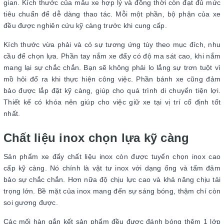
gian. Kích thước của mẫu xe hợp lý và đồng thời còn đạt đủ mức
tiêu chuẩn để dễ dàng thao tác. Mỗi một phần, bộ phận của xe
đều được nghiên cứu kỹ càng trước khi cung cấp.
Kích thước vừa phải và có sự tương ứng tùy theo mục đích, nhu
cầu để chọn lựa. Phần tay nắm xe đẩy có độ ma sát cao, khi nắm
mang lại sự chắc chắn. Bạn sẽ không phải lo lắng sự trơn tuột vì
mồ hôi đổ ra khi thực hiện công việc. Phần bánh xe cũng đảm
bảo được lắp đặt kỹ càng, giúp cho quá trình di chuyển tiện lợi.
Thiết kế có khóa nên giúp cho việc giữ xe tại vị trí cố định tốt
nhất.
Chất liệu inox chọn lựa kỹ càng
Sản phẩm xe đẩy chất liệu inox còn được tuyển chọn inox cao
cấp kỹ càng. Nó chính là vật tư inox với dạng ống và tấm đảm
bảo sự chắc chắn. Hơn nữa độ chịu lực cao và khả năng chịu tải
trọng lớn. Bề mặt của inox mang đến sự sáng bóng, thậm chí còn
soi gương được.
Các mối hàn gắn kết sản phẩm đều được đánh bóng thêm 1 lớp