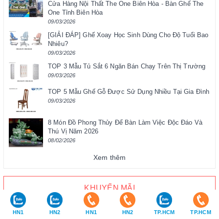
Cửa Hàng Nội Thất The One Biên Hòa - Bàn Ghế The
One Tỉnh Biên Hòa
09/03/2026
[GIẢI ĐÁP] Ghế Xoay Học Sinh Dùng Cho Độ Tuổi Bao
Nhiêu?
09/03/2026
TOP 3 Mẫu Tủ Sắt 6 Ngăn Bán Chạy Trên Thị Trường
09/03/2026
TOP 5 Mẫu Ghế Gỗ Được Sử Dụng Nhiều Tại Gia Đình
09/03/2026
8 Món Đồ Phong Thủy Để Bàn Làm Việc Độc Đáo Và
Thú Vị Năm 2026
08/02/2026
Xem thêm
KHUYẾN MÃI
HN1
HN2
HN1
HN2
TP.HCM
TP.HCM