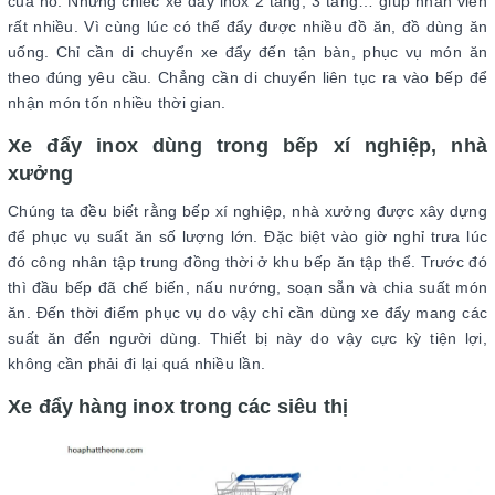
của nó. Những chiếc xe đẩy inox 2 tầng, 3 tầng… giúp nhân viên
rất nhiều. Vì cùng lúc có thể đẩy được nhiều đồ ăn, đồ dùng ăn
uống. Chỉ cần di chuyển xe đẩy đến tận bàn, phục vụ món ăn
theo đúng yêu cầu. Chẳng cần di chuyển liên tục ra vào bếp để
nhận món tốn nhiều thời gian.
Xe đẩy inox dùng trong bếp xí nghiệp, nhà
xưởng
Chúng ta đều biết rằng bếp xí nghiệp, nhà xưởng được xây dựng
để phục vụ suất ăn số lượng lớn. Đặc biệt vào giờ nghỉ trưa lúc
đó công nhân tập trung đồng thời ở khu bếp ăn tập thể. Trước đó
thì đầu bếp đã chế biến, nấu nướng, soạn sẵn và chia suất món
ăn. Đến thời điểm phục vụ do vậy chỉ cần dùng xe đẩy mang các
suất ăn đến người dùng. Thiết bị này do vậy cực kỳ tiện lợi,
không cần phải đi lại quá nhiều lần.
Xe đẩy hàng inox trong các siêu thị