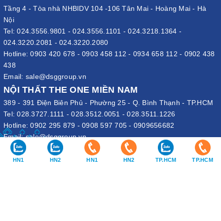
Tầng 4 - Tòa nhà NHBIDV 104 -106 Tân Mai - Hoàng Mai - Hà
Nội
Tel:
024.3556.9801
-
024.3556.1101
-
024.3218.1364
-
024.3220.2081
-
024.3220.2080
Hotline:
0903 420 678
-
0903 458 112
-
0934 658 112
-
0902 438
438
Email:
sale@dsggroup.vn
NỘI THẤT THE ONE MIỀN NAM
389 - 391 Điện Biên Phủ - Phường 25 - Q. Bình Thạnh - TP.HCM
Tel:
028.3727.1111
-
028.3512.0051
-
028.3511.1226
Hotline:
0902 295 879
-
0908 597 705
-
0909656682
Email:
sale@dsggroup.vn
VĂN PHÒNG TẬP ĐOÀN
HN1
HN2
HN1
HN2
TP.HCM
TP.HCM
109 Trần Hưng Đạo - P. Cửa Nam - Q. Hoàn Kiếm - Hà Nội
Nhà máy: Đường B4 - Khu B - KCN Phố Nối A - X. Lạc Hồng - H.
Văn Lâm - Hưng Yên