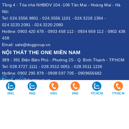
Tầng 4 - Tòa nhà NHBIDV 104 -106 Tân Mai - Hoàng Mai - Hà
Nội
Tel:
024.3556.9801
-
024.3556.1101
-
024.3218.1364
-
024.3220.2081
-
024.3220.2080
Hotline:
0903 420 678
-
0903 458 112
-
0934 658 112
-
0902 438
438
Email:
sale@dsggroup.vn
NỘI THẤT THE ONE MIỀN NAM
389 - 391 Điện Biên Phủ - Phường 25 - Q. Bình Thạnh - TP.HCM
Tel:
028.3727.1111
-
028.3512.0051
-
028.3511.1226
Hotline:
0902 295 879
-
0908 597 705
-
0909656682
Email:
sale@dsggroup.vn
VĂN PHÒNG TẬP ĐOÀN
HN1
HN2
HN1
HN2
TP.HCM
TP.HCM
109 Trần Hưng Đạo - P. Cửa Nam - Q. Hoàn Kiếm - Hà Nội
Nhà máy: Đường B4 - Khu B - KCN Phố Nối A - X. Lạc Hồng - H.
Văn Lâm - Hưng Yên