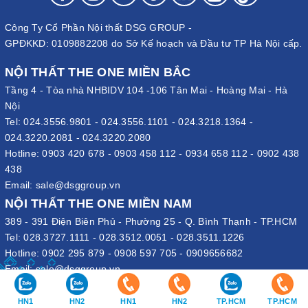
Công Ty Cổ Phần Nội thất DSG GROUP -
GPĐKKD: 0109882208 do Sở Kế hoạch và Đầu tư TP Hà Nội cấp.
NỘI THẤT THE ONE MIỀN BẮC
Tầng 4 - Tòa nhà NHBIDV 104 -106 Tân Mai - Hoàng Mai - Hà
Nội
Tel:
024.3556.9801
-
024.3556.1101
-
024.3218.1364
-
024.3220.2081
-
024.3220.2080
Hotline:
0903 420 678
-
0903 458 112
-
0934 658 112
-
0902 438
438
Email:
sale@dsggroup.vn
NỘI THẤT THE ONE MIỀN NAM
389 - 391 Điện Biên Phủ - Phường 25 - Q. Bình Thạnh - TP.HCM
Tel:
028.3727.1111
-
028.3512.0051
-
028.3511.1226
Hotline:
0902 295 879
-
0908 597 705
-
0909656682
Email:
sale@dsggroup.vn
VĂN PHÒNG TẬP ĐOÀN
HN1
HN2
HN1
HN2
TP.HCM
TP.HCM
109 Trần Hưng Đạo - P. Cửa Nam - Q. Hoàn Kiếm - Hà Nội