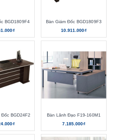
ốc BGD1809F4
Bàn Giám Đốc BGD1809F3
41.000₫
10.911.000₫
m Đốc BGD24F2
Bàn Lãnh Đạo F19-160M1
24.000₫
7.185.000₫