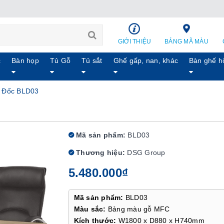
GIỚI THIỆU
BẢNG MÃ MÀU
c
Bàn họp
Tủ Gỗ
Tủ sắt
Ghế gấp, nan, khác
Bàn ghế h
 Đốc BLD03
Mã sản phẩm:
BLD03
Thương hiệu:
DSG Group
5.480.000₫
Mã sản phẩm:
BLD03
Màu sắc:
Bảng màu gỗ MFC
Kích thước:
W1800 x D880 x H740mm