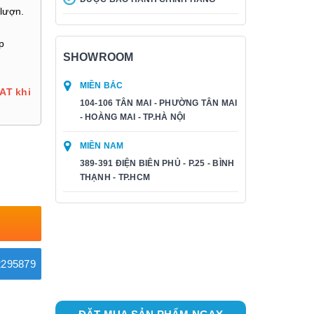
lượn.
p
SHOWROOM
MIỀN BẮC
AT khi
104-106 TÂN MAI - PHƯỜNG TÂN MAI
- HOÀNG MAI - TP.HÀ NỘI
MIỀN NAM
389-391 ĐIỆN BIÊN PHỦ - P.25 - BÌNH
THẠNH - TP.HCM
295879