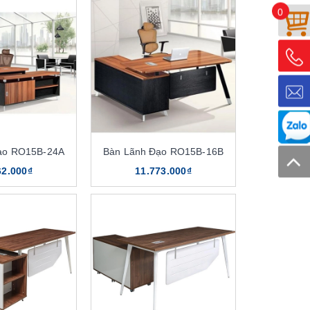
0
ạo RO15B-24A
Bàn Lãnh Đạo RO15B-16B
62.000₫
11.773.000₫