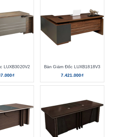
ốc LUXB3020V2
Bàn Giám Đốc LUXB1818V3
87.000₫
7.421.000₫