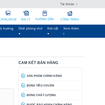
Tài khoản
HƯỚNG DẪN
CATALOGUE
ĐẠI LÝ
CÔNG TRÌNH
ội trường
Ghế phòng chờ
Két sẳt
Xem thêm
CAM KẾT BÁN HÀNG
SẢN PHẨM CHÍNH HÃNG
ĐÚNG TIÊU CHUẨN
ĐÚNG CHẤT LƯỢNG
ĐƯỢC BẢO HÀNH CHÍNH HÃNG