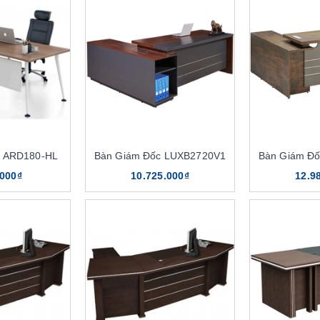
c ARD180-HL
Bàn Giám Đốc LUXB2720V1
Bàn Giám Đ
.000₫
10.725.000₫
12.9