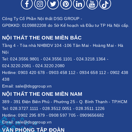
Công Ty Cổ Phần Nội thất DSG GROUP -
GPĐKKD: 0109882208 do Sở Kế hoạch và Đầu tư TP Hà Nội cấp.
NỘI THẤT THE ONE MIỀN BẮC
Tầng 4 - Tòa nhà NHBIDV 104 -106 Tân Mai - Hoàng Mai - Hà
Nội
Tel:
024.3556.9801
-
024.3556.1101
-
024.3218.1364
-
024.3220.2081
-
024.3220.2080
Hotline:
0903 420 678
-
0903 458 112
-
0934 658 112
-
0902 438
438
Email:
sale@dsggroup.vn
NỘI THẤT THE ONE MIỀN NAM
389 - 391 Điện Biên Phủ - Phường 25 - Q. Bình Thạnh - TP.HCM
Tel:
028.3727.1111
-
028.3512.0051
-
028.3511.1226
Hotline:
0902 295 879
-
0908 597 705
-
0909656682
Email:
sale@dsggroup.vn
VĂN PHÒNG TẬP ĐOÀN