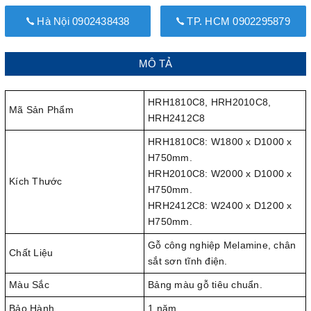
Hà Nội 0902438438
TP. HCM 0902295879
MÔ TẢ
HRH1810C8, HRH2010C8,
Mã Sản Phẩm
HRH2412C8
HRH1810C8: W1800 x D1000 x
H750mm.
HRH2010C8: W2000 x D1000 x
Kích Thước
H750mm.
HRH2412C8: W2400 x D1200 x
H750mm.
Gỗ công nghiệp Melamine, chân
Chất Liệu
sắt sơn tĩnh điện.
Màu Sắc
Bảng màu gỗ tiêu chuẩn.
Bảo Hành
1 năm