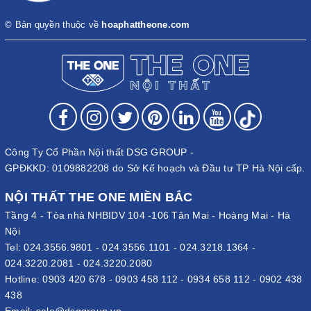
© Bản quyền thuộc về
hoaphattheone.com
Công Ty Cổ Phần Nội thất DSG GROUP -
GPĐKKD: 0109882208 do Sở Kế hoạch và Đầu tư TP Hà Nội cấp.
NỘI THẤT THE ONE MIỀN BẮC
Tầng 4 - Tòa nhà NHBIDV 104 -106 Tân Mai - Hoàng Mai - Hà
Nội
Tel:
024.3556.9801
-
024.3556.1101
-
024.3218.1364
-
024.3220.2081
-
024.3220.2080
Hotline:
0903 420 678
-
0903 458 112
-
0934 658 112
-
0902 438
438
Email:
sale@dsggroup.vn