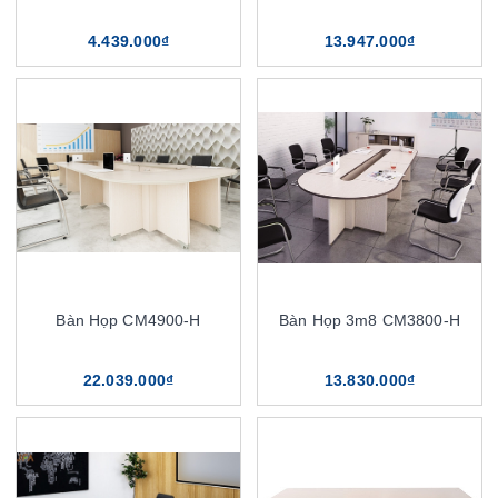
4.439.000₫
13.947.000₫
Bàn Họp CM4900-H
Bàn Họp 3m8 CM3800-H
22.039.000₫
13.830.000₫