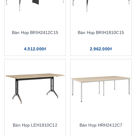
Bàn Họp BRIH2412C15
Bàn Họp BRIH1810C15
4.512.000₫
2.962.000₫
Bàn Họp LEH1810C12
Bàn Họp HRH2412C7