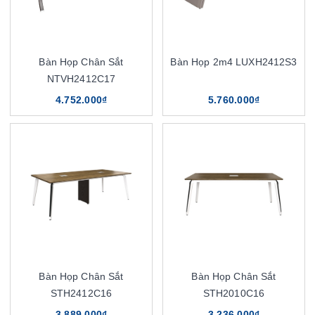
Bàn Họp Chân Sắt
Bàn Họp 2m4 LUXH2412S3
NTVH2412C17
4.752.000₫
5.760.000₫
Bàn Họp Chân Sắt
Bàn Họp Chân Sắt
STH2412C16
STH2010C16
3.889.000₫
3.236.000₫