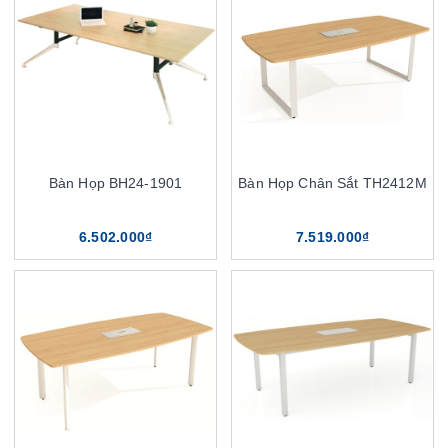
Bàn Họp BH24-1901
Bàn Họp Chân Sắt TH2412M
6.502.000₫
7.519.000₫