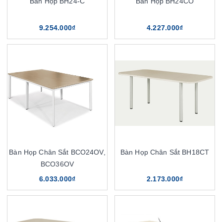
Bàn Họp BH24-C
Bàn Họp BH24CO
9.254.000₫
4.227.000₫
Bàn Họp Chân Sắt BCO24OV,
Bàn Họp Chân Sắt BH18CT
BCO36OV
6.033.000₫
2.173.000₫