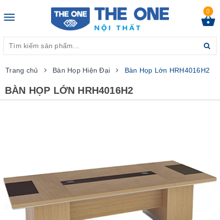
0
Toggle
navigation
Trang chủ
Bàn Họp Hiện Đại
Bàn Họp Lớn HRH4016H2
BÀN HỌP LỚN HRH4016H2