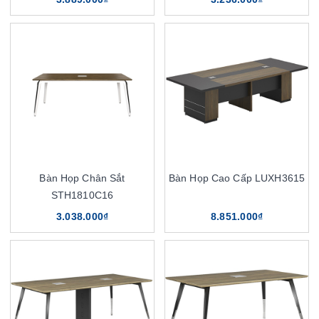
Bàn Họp Chân Sắt
Bàn Họp Cao Cấp LUXH3615
STH1810C16
3.038.000₫
8.851.000₫