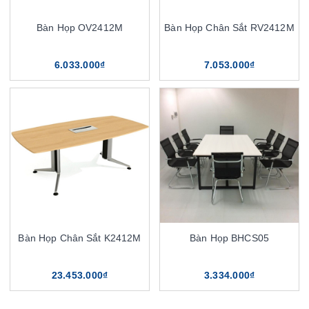
Bàn Họp OV2412M
Bàn Họp Chân Sắt RV2412M
6.033.000₫
7.053.000₫
Bàn Họp Chân Sắt K2412M
Bàn Họp BHCS05
23.453.000₫
3.334.000₫