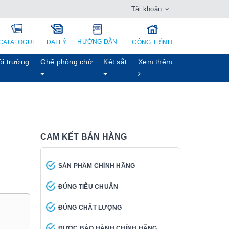
Tài khoản
HƯỚNG DẪN
CATALOGUE
ĐẠI LÝ
CÔNG TRÌNH
ội trường
Ghế phòng chờ
Két sẳt
Xem thêm
CAM KẾT BÁN HÀNG
SẢN PHẨM CHÍNH HÃNG
ĐÚNG TIÊU CHUẨN
ĐÚNG CHẤT LƯỢNG
ĐƯỢC BẢO HÀNH CHÍNH HÃNG