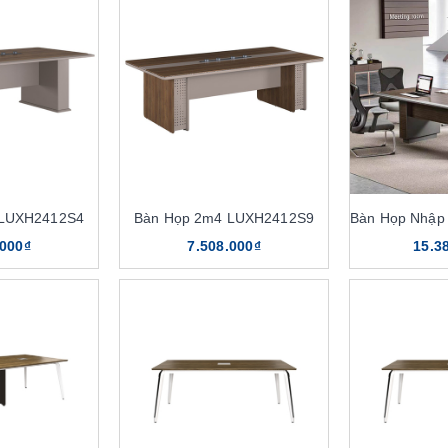
 LUXH2412S4
Bàn Họp 2m4 LUXH2412S9
.000₫
7.508.000₫
15.3