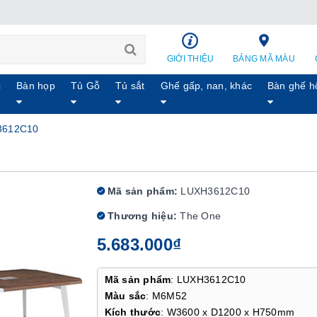
GIỚI THIỆU
BẢNG MÃ MÀU
c
Bàn họp
Tủ Gỗ
Tủ sắt
Ghế gấp, nan, khác
Bàn ghế h
3612C10
Mã sản phẩm:
LUXH3612C10
Thương hiệu:
The One
5.683.000₫
Mã sản phẩm
: LUXH3612C10
Màu sắc
: M6M52
Kích thước
: W3600 x D1200 x H750mm