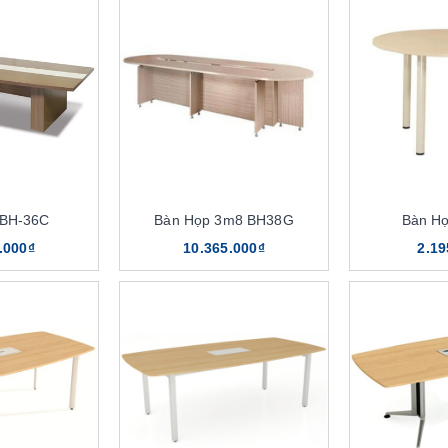
 BH-36C
Bàn Họp 3m8 BH38G
Bàn H
.000₫
10.365.000₫
2.19