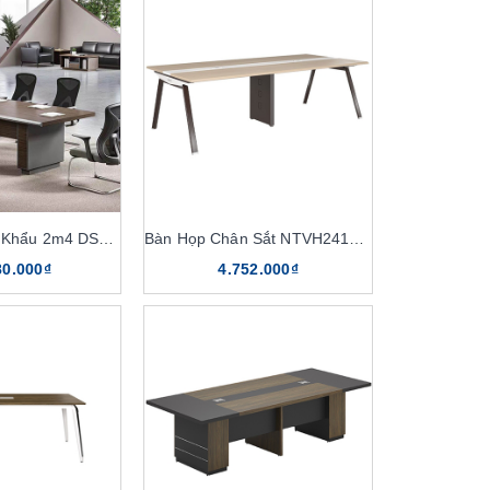
Bàn Họp Nhập Khẩu 2m4 DSG24SW
Bàn Họp Chân Sắt NTVH2412C17
80.000₫
4.752.000₫