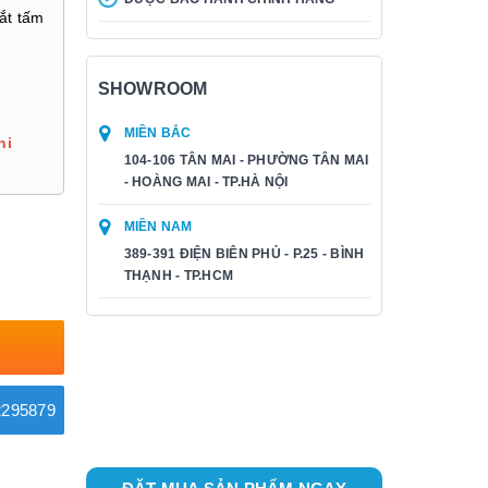
ắt tấm
SHOWROOM
MIỀN BẮC
hi
104-106 TÂN MAI - PHƯỜNG TÂN MAI
- HOÀNG MAI - TP.HÀ NỘI
MIỀN NAM
389-391 ĐIỆN BIÊN PHỦ - P.25 - BÌNH
THẠNH - TP.HCM
295879