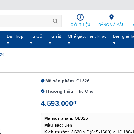
GIỚI THIỆU
BẢNG MÃ MÀU
c
Bàn họp
Tủ Gỗ
Tủ sắt
Ghế gấp, nan, khác
Bàn ghế h
326
Mã sản phẩm:
GL326
Thương hiệu:
The One
4.593.000₫
Mã sản phẩm
: GL326
Màu sắc
: Đen
Kích thước
: W620 x D(645-1600) x H(1180-