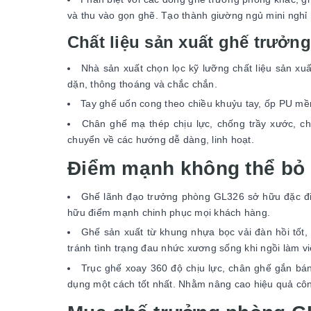
và thu vào gọn ghẽ. Tạo thành giường ngủ mini nghỉ 
Chất liệu sản xuất ghế trưởn
Nhà sản xuất chọn lọc kỹ lưỡng chất liệu sản x
dặn, thông thoáng và chắc chắn.
Tay ghế uốn cong theo chiều khuỷu tay, ốp PU mềm
Chân ghế mạ thép chịu lực, chống trầy xước, c
chuyển về các hướng dễ dàng, linh hoạt.
Điểm mạnh không thể bỏ
Ghế lãnh đạo trưởng phòng GL326 sở hữu đặc điể
hữu điểm mạnh chinh phục mọi khách hàng.
Ghế sản xuất từ khung nhựa bọc vải đàn hồi tốt,
tránh tình trạng đau nhức xương sống khi ngồi làm việ
Trục ghế xoay 360 độ chịu lực, chân ghế gắn bán
dụng một cách tốt nhất. Nhằm nâng cao hiệu quả cô