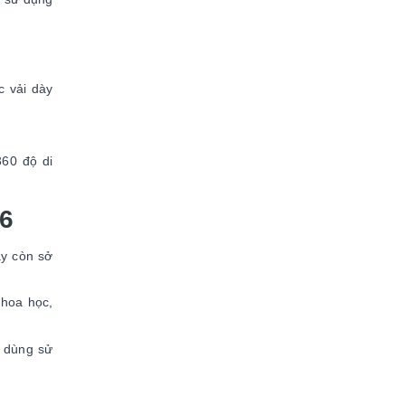
c vải dày
360 độ di
6
ày còn sở
khoa học,
i dùng sử