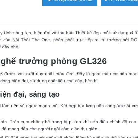
y tính sáng tạo, hiện đại và thu hút. Thiết kế đẹp mắt sử dụng chất
 của Nội Thất The One, phân phối trực tiếp ra thị trường bởi D
i đây nhé.
ết ghế trưởng phòng GL326
6 được sản xuất duy nhất màu đen. Đây là gam màu cơ bản man
 dáng hiện đại, sử dụng chất liệu cao cấp, bền bỉ.
ện đại, sáng tạo
t làm nên vẻ ngoài mạnh mẽ. Kết hợp tựa lưng uốn cong ôm sát x
ìn. Trên cụm chân ghế trang bị piston khí nén điều chỉnh độ cao
 độ mang đến cho người ngồi cảm giác thư giãn..
hế GL326 sáng tạo với phần kê chân. Đệm kê chân có thể kéo ra kh