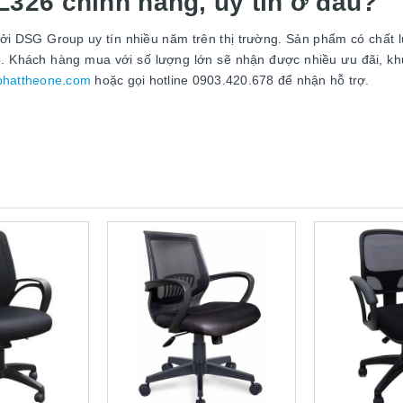
326 chính hãng, uy tín ở đâu?
ởi DSG Group uy tín nhiều năm trên thị trường. Sản phẩm có chất l
 Khách hàng mua với số lượng lớn sẽ nhận được nhiều ưu đãi, k
phattheone.com
hoặc gọi hotline 0903.420.678 để nhận hỗ trợ.