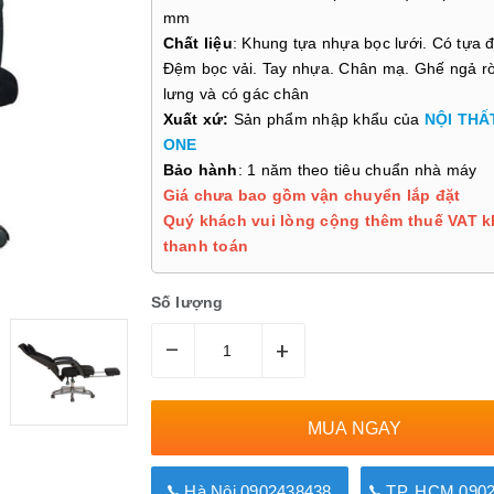
mm
Chất liệu
: Khung tựa nhựa bọc lưới. Có tựa 
Đệm bọc vải. Tay nhựa. Chân mạ. Ghế ngả rờ
lưng và có gác chân
Xuất xứ:
Sản phẩm nhập khẩu của
NỘI THẤ
ONE
Bảo hành
: 1 năm theo tiêu chuẩn nhà máy
Giá chưa bao gồm vận chuyển lắp đặt
Quý khách vui lòng cộng thêm thuế VAT k
thanh toán
Số lượng
–
+
MUA NGAY
Hà Nội 0902438438
TP. HCM 0902