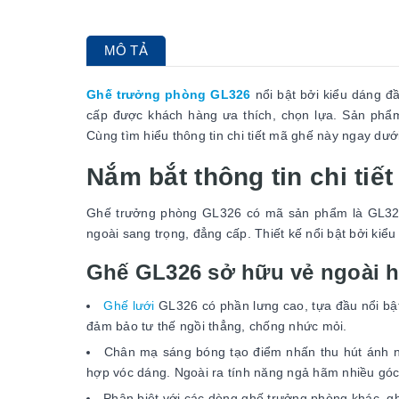
MÔ TẢ
Ghế trưởng phòng GL326
nổi bật bởi kiểu dáng đầ
cấp được khách hàng ưa thích, chọn lựa. Sản phẩm
Cùng tìm hiểu thông tin chi tiết mã ghế này ngay dướ
Nắm bắt thông tin chi ti
Ghế trưởng phòng GL326 có mã sản phẩm là GL32
ngoài sang trọng, đẳng cấp. Thiết kế nổi bật bởi kiểu
Ghế GL326 sở hữu vẻ ngoài hi
Ghế lưới
GL326 có phần lưng cao, tựa đầu nổi bậ
đảm bảo tư thế ngồi thẳng, chống nhức mỏi.
Chân mạ sáng bóng tạo điểm nhấn thu hút ánh nh
hợp vóc dáng. Ngoài ra tính năng ngả hãm nhiều góc
Phân biệt với các dòng ghế trưởng phòng khác, g