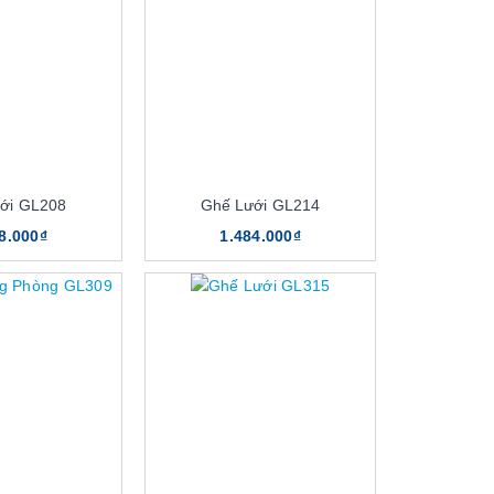
ới GL208
Ghế Lưới GL214
8.000₫
1.484.000₫