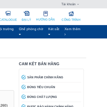
Tài khoản
HƯỚNG DẪN
CATALOGUE
ĐẠI LÝ
CÔNG TRÌNH
ội trường
Ghế phòng chờ
Két sẳt
Xem thêm
CAM KẾT BÁN HÀNG
SẢN PHẨM CHÍNH HÃNG
ĐÚNG TIÊU CHUẨN
ĐÚNG CHẤT LƯỢNG
1260)
ĐƯỢC BẢO HÀNH CHÍNH HÃNG