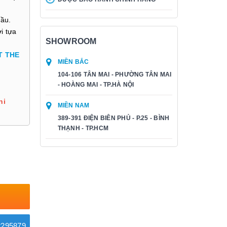
đầu.
i tựa
SHOWROOM
T THE
MIỀN BẮC
104-106 TÂN MAI - PHƯỜNG TÂN MAI
- HOÀNG MAI - TP.HÀ NỘI
hi
MIỀN NAM
389-391 ĐIỆN BIÊN PHỦ - P.25 - BÌNH
THẠNH - TP.HCM
295879