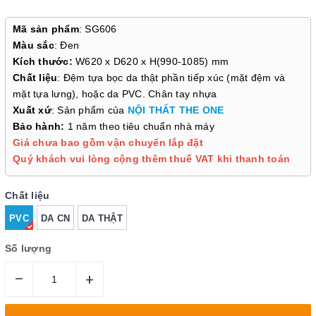
Mã sản phẩm
: SG606
Màu sắc
: Đen
Kích thước:
W620 x D620 x H(990-1085) mm
Chất liệu
: Đệm tựa bọc da thật phần tiếp xúc (mặt đệm và
mặt tựa lưng), hoặc da PVC. Chân tay nhựa
Xuất xứ
: Sản phẩm của
NỘI THẤT THE ONE
Bảo hành:
1 năm theo tiêu chuẩn nhà máy
Giá chưa bao gồm vận chuyển lắp đặt
Quý khách vui lòng cộng thêm thuế VAT khi thanh toán
Chất liệu
PVC
DA CN
DA THẬT
Số lượng
–
+