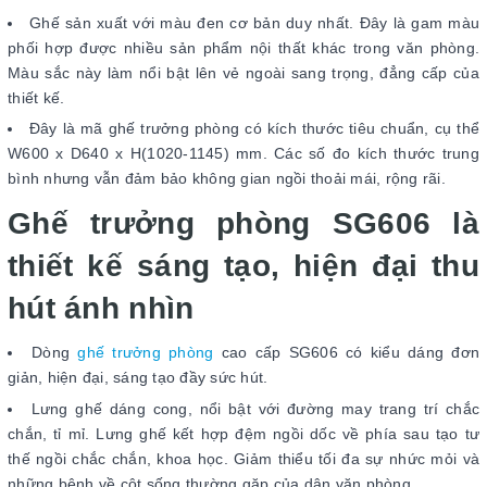
Ghế sản xuất với màu đen cơ bản duy nhất. Đây là gam màu
phối hợp được nhiều sản phẩm nội thất khác trong văn phòng.
Màu sắc này làm nổi bật lên vẻ ngoài sang trọng, đẳng cấp của
thiết kế.
Đây là mã ghế trưởng phòng có kích thước tiêu chuẩn, cụ thể
W600 x D640 x H(1020-1145) mm. Các số đo kích thước trung
bình nhưng vẫn đảm bảo không gian ngồi thoải mái, rộng rãi.
Ghế trưởng phòng SG606 là
thiết kế sáng tạo, hiện đại thu
hút ánh nhìn
Dòng
ghế trưởng phòng
cao cấp SG606 có kiểu dáng đơn
giản, hiện đại, sáng tạo đầy sức hút.
Lưng ghế dáng cong, nổi bật với đường may trang trí chắc
chắn, tỉ mỉ. Lưng ghế kết hợp đệm ngồi dốc về phía sau tạo tư
thế ngồi chắc chắn, khoa học. Giảm thiểu tối đa sự nhức mỏi và
những bệnh về cột sống thường gặp của dân văn phòng.