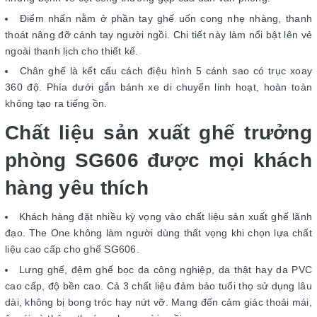
Điểm nhấn nằm ở phần tay ghế uốn cong nhẹ nhàng, thanh
thoát nâng đỡ cánh tay người ngồi. Chi tiết này làm nổi bật lên vẻ
ngoài thanh lịch cho thiết kế.
Chân ghế là kết cấu cách điệu hình 5 cánh sao có trục xoay
360 độ. Phía dưới gắn bánh xe di chuyển linh hoạt, hoàn toàn
không tạo ra tiếng ồn.
Chất liệu sản xuất ghế trưởng
phòng SG606 được mọi khách
hàng yêu thích
Khách hàng đặt nhiều kỳ vọng vào chất liệu sản xuất ghế lãnh
đạo. The One không làm người dùng thất vọng khi chọn lựa chất
liệu cao cấp cho ghế SG606.
Lưng ghế, đệm ghế bọc da công nghiệp, da thật hay da PVC
cao cấp, độ bền cao. Cả 3 chất liệu đảm bảo tuổi thọ sử dụng lâu
dài, không bị bong tróc hay nứt vỡ. Mang đến cảm giác thoải mái,