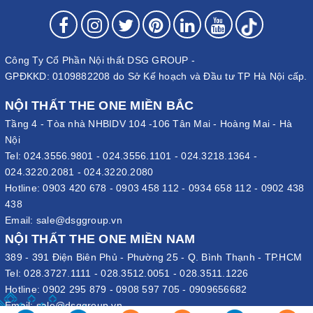
Công Ty Cổ Phần Nội thất DSG GROUP -
GPĐKKD: 0109882208 do Sở Kế hoạch và Đầu tư TP Hà Nội cấp.
NỘI THẤT THE ONE MIỀN BẮC
Tầng 4 - Tòa nhà NHBIDV 104 -106 Tân Mai - Hoàng Mai - Hà
Nội
Tel:
024.3556.9801
-
024.3556.1101
-
024.3218.1364
-
024.3220.2081
-
024.3220.2080
Hotline:
0903 420 678
-
0903 458 112
-
0934 658 112
-
0902 438
438
Email:
sale@dsggroup.vn
NỘI THẤT THE ONE MIỀN NAM
389 - 391 Điện Biên Phủ - Phường 25 - Q. Bình Thạnh - TP.HCM
Tel:
028.3727.1111
-
028.3512.0051
-
028.3511.1226
Hotline:
0902 295 879
-
0908 597 705
-
0909656682
Email:
sale@dsggroup.vn