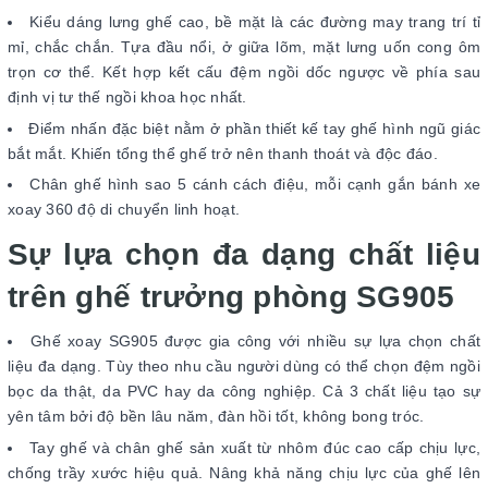
Kiểu dáng lưng ghế cao, bề mặt là các đường may trang trí tỉ
mỉ, chắc chắn. Tựa đầu nổi, ở giữa lõm, mặt lưng uốn cong ôm
trọn cơ thể. Kết hợp kết cấu đệm ngồi dốc ngược về phía sau
định vị tư thế ngồi khoa học nhất.
Điểm nhấn đặc biệt nằm ở phần thiết kế tay ghế hình ngũ giác
bắt mắt. Khiến tổng thể ghế trở nên thanh thoát và độc đáo.
Chân ghế hình sao 5 cánh cách điệu, mỗi cạnh gắn bánh xe
xoay 360 độ di chuyển linh hoạt.
Sự lựa chọn đa dạng chất liệu
trên ghế trưởng phòng SG905
Ghế xoay SG905 được gia công với nhiều sự lựa chọn chất
liệu đa dạng. Tùy theo nhu cầu người dùng có thể chọn đệm ngồi
bọc da thật, da PVC hay da công nghiệp. Cả 3 chất liệu tạo sự
yên tâm bởi độ bền lâu năm, đàn hồi tốt, không bong tróc.
Tay ghế và chân ghế sản xuất từ nhôm đúc cao cấp chịu lực,
chống trầy xước hiệu quả. Nâng khả năng chịu lực của ghế lên