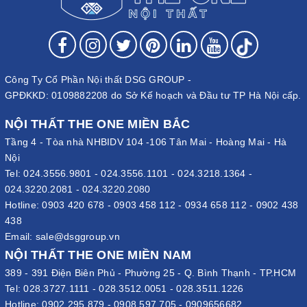
Công Ty Cổ Phần Nội thất DSG GROUP -
GPĐKKD: 0109882208 do Sở Kế hoạch và Đầu tư TP Hà Nội cấp.
NỘI THẤT THE ONE MIỀN BẮC
Tầng 4 - Tòa nhà NHBIDV 104 -106 Tân Mai - Hoàng Mai - Hà
Nội
Tel:
024.3556.9801
-
024.3556.1101
-
024.3218.1364
-
024.3220.2081
-
024.3220.2080
Hotline:
0903 420 678
-
0903 458 112
-
0934 658 112
-
0902 438
438
Email:
sale@dsggroup.vn
NỘI THẤT THE ONE MIỀN NAM
389 - 391 Điện Biên Phủ - Phường 25 - Q. Bình Thạnh - TP.HCM
Tel:
028.3727.1111
-
028.3512.0051
-
028.3511.1226
Hotline:
0902 295 879
-
0908 597 705
-
0909656682