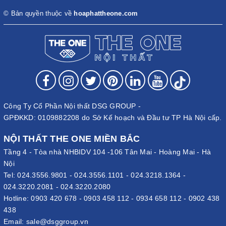
© Bản quyền thuộc về
hoaphattheone.com
Công Ty Cổ Phần Nội thất DSG GROUP -
GPĐKKD: 0109882208 do Sở Kế hoạch và Đầu tư TP Hà Nội cấp.
NỘI THẤT THE ONE MIỀN BẮC
Tầng 4 - Tòa nhà NHBIDV 104 -106 Tân Mai - Hoàng Mai - Hà
Nội
Tel:
024.3556.9801
-
024.3556.1101
-
024.3218.1364
-
024.3220.2081
-
024.3220.2080
Hotline:
0903 420 678
-
0903 458 112
-
0934 658 112
-
0902 438
438
Email:
sale@dsggroup.vn