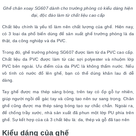
Ghế chân xoay SG607 dành cho trưởng phòng có kiểu dáng hiện
đại, độc đáo làm từ chất liệu cao cấp
Chất liệu chính là yếu tố làm nên chất lượng của ghế. Hiện nay,
có 3 loại da phổ biến dùng để sản xuất ghế trưởng phòng là da
thật, da công nghiệp và da PVC.
Trong đó, ghế trưởng phòng SG607 được làm từ da PVC cao cấp.
Chất liệu da PVC được làm từ các sợi polyester và nhuộm lớp
PVC bên ngoài. Ưu điểm của da PVC là không thấm nước. Nếu
vô tình có nước đổ lên ghế, bạn có thể dùng khăn lau đi dễ
dàng.
Tay ghế được mạ thép sáng bóng, trên tay có ốp gỗ tự nhiên,
giúp người ngồi dễ gác tay và cũng tạo nên sự sang trọng. Chân
ghế cũng được mạ thép sáng bóng tạo sự chắc chắn. Ngoài ra,
để chống trầy xước, nhà sản xuất đã phun một lớp PU phía trên
ghế. Sự kết hợp của cả 3 chất liệu là: da, thép và gỗ đã tạo nên
Kiểu dáng của ghế