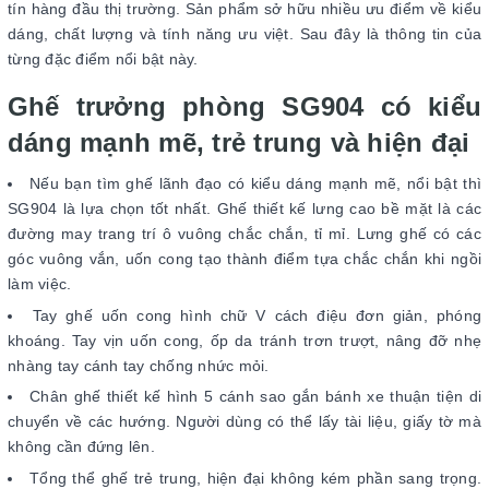
tín hàng đầu thị trường. Sản phẩm sở hữu nhiều ưu điểm về kiểu
dáng, chất lượng và tính năng ưu việt. Sau đây là thông tin của
từng đặc điểm nổi bật này.
Ghế trưởng phòng SG904 có kiểu
dáng mạnh mẽ, trẻ trung và hiện đại
Nếu bạn tìm ghế lãnh đạo có kiểu dáng mạnh mẽ, nổi bật thì
SG904 là lựa chọn tốt nhất. Ghế thiết kế lưng cao bề mặt là các
đường may trang trí ô vuông chắc chắn, tỉ mỉ. Lưng ghế có các
góc vuông vắn, uốn cong tạo thành điểm tựa chắc chắn khi ngồi
làm việc.
Tay ghế uốn cong hình chữ V cách điệu đơn giản, phóng
khoáng. Tay vịn uốn cong, ốp da tránh trơn trượt, nâng đỡ nhẹ
nhàng tay cánh tay chống nhức mỏi.
Chân ghế thiết kế hình 5 cánh sao gắn bánh xe thuận tiện di
chuyển về các hướng. Người dùng có thể lấy tài liệu, giấy tờ mà
không cần đứng lên.
Tổng thể ghế trẻ trung, hiện đại không kém phần sang trọng.