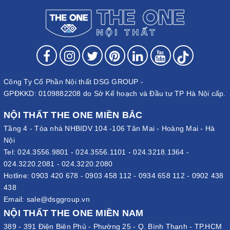
Công Ty Cổ Phần Nội thất DSG GROUP -
GPĐKKD: 0109882208 do Sở Kế hoạch và Đầu tư TP Hà Nội cấp.
NỘI THẤT THE ONE MIỀN BẮC
Tầng 4 - Tòa nhà NHBIDV 104 -106 Tân Mai - Hoàng Mai - Hà
Nội
Tel:
024.3556.9801
-
024.3556.1101
-
024.3218.1364
-
024.3220.2081
-
024.3220.2080
Hotline:
0903 420 678
-
0903 458 112
-
0934 658 112
-
0902 438
438
Email:
sale@dsggroup.vn
NỘI THẤT THE ONE MIỀN NAM
389 - 391 Điện Biên Phủ - Phường 25 - Q. Bình Thạnh - TP.HCM