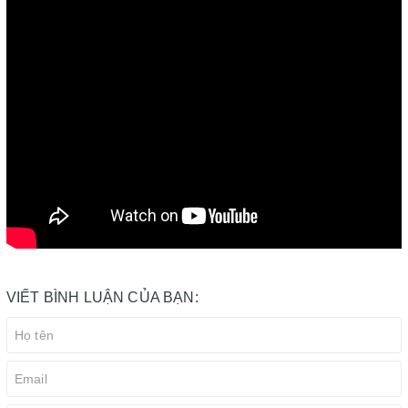
VIẾT BÌNH LUẬN CỦA BẠN: