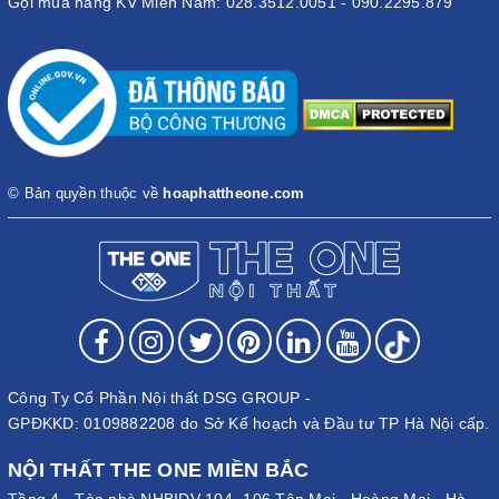
Gọi mua hàng KV Miền Nam: 028.3512.0051 - 090.2295.879
© Bản quyền thuộc về
hoaphattheone.com
Công Ty Cổ Phần Nội thất DSG GROUP -
GPĐKKD: 0109882208 do Sở Kế hoạch và Đầu tư TP Hà Nội cấp.
NỘI THẤT THE ONE MIỀN BẮC