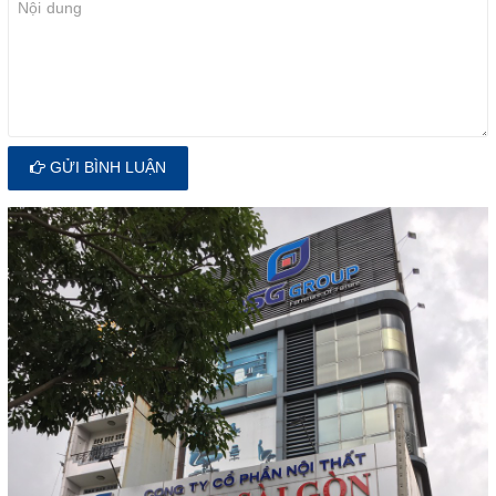
GỬI BÌNH LUẬN