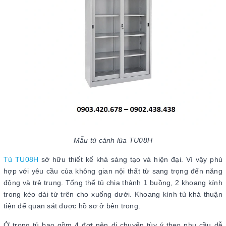
Mẫu tủ cánh lùa TU08H
Tủ TU08H
sở hữu thiết kế khá sáng tạo và hiện đại. Vì vậy phù
hợp với yêu cầu của không gian nội thất từ sang trọng đến năng
động và trẻ trung. Tổng thể tủ chia thành 1 buồng, 2 khoang kính
trong kéo dài từ trên cho xuống dưới. Khoang kính tủ khá thuận
tiện để quan sát được hồ sơ ở bên trong.
Ở trong tủ bao gồm 4 đợt nên di chuyển tùy ý theo nhu cầu dễ