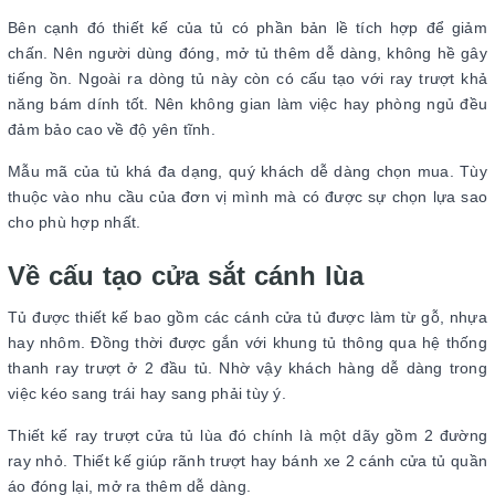
Bên cạnh đó thiết kế của tủ có phần bản lề tích hợp để giảm
chấn. Nên người dùng đóng, mở tủ thêm dễ dàng, không hề gây
tiếng ồn. Ngoài ra dòng tủ này còn có cấu tạo với ray trượt khả
năng bám dính tốt. Nên không gian làm việc hay phòng ngủ đều
đảm bảo cao về độ yên tĩnh.
Mẫu mã của tủ khá đa dạng, quý khách dễ dàng chọn mua. Tùy
thuộc vào nhu cầu của đơn vị mình mà có được sự chọn lựa sao
cho phù hợp nhất.
Về cấu tạo cửa sắt cánh lùa
Tủ được thiết kế bao gồm các cánh cửa tủ được làm từ gỗ, nhựa
hay nhôm. Đồng thời được gắn với khung tủ thông qua hệ thống
thanh ray trượt ở 2 đầu tủ. Nhờ vậy khách hàng dễ dàng trong
việc kéo sang trái hay sang phải tùy ý.
Thiết kế ray trượt cửa tủ lùa đó chính là một dãy gồm 2 đường
ray nhỏ. Thiết kế giúp rãnh trượt hay bánh xe 2 cánh cửa tủ quần
áo đóng lại, mở ra thêm dễ dàng.