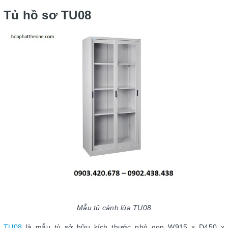
Tủ hồ sơ TU08
Mẫu tủ cánh lùa TU08
TU08
là mẫu tủ sở hữu kích thước nhỏ gọn W915 x D450 x