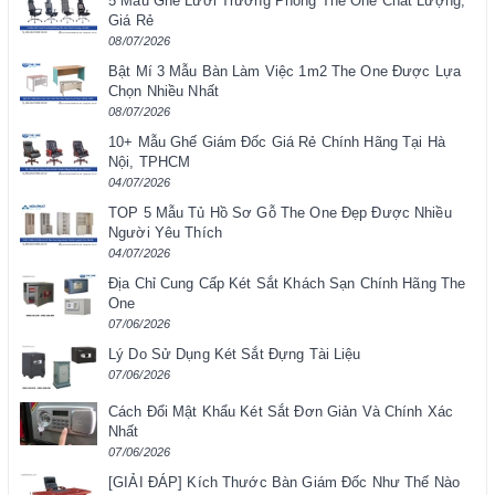
5 Mẫu Ghế Lưới Trưởng Phòng The One Chất Lượng,
Giá Rẻ
08/07/2026
Bật Mí 3 Mẫu Bàn Làm Việc 1m2 The One Được Lựa
Chọn Nhiều Nhất
08/07/2026
10+ Mẫu Ghế Giám Đốc Giá Rẻ Chính Hãng Tại Hà
Nội, TPHCM
04/07/2026
TOP 5 Mẫu Tủ Hồ Sơ Gỗ The One Đẹp Được Nhiều
Người Yêu Thích
04/07/2026
Địa Chỉ Cung Cấp Két Sắt Khách Sạn Chính Hãng The
One
07/06/2026
Lý Do Sử Dụng Két Sắt Đựng Tài Liệu
07/06/2026
Cách Đổi Mật Khẩu Két Sắt Đơn Giản Và Chính Xác
Nhất
07/06/2026
[GIẢI ĐÁP] Kích Thước Bàn Giám Đốc Như Thế Nào