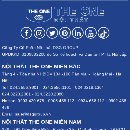
Công Ty Cổ Phần Nội thất DSG GROUP -
GPĐKKD: 0109882208 do Sở Kế hoạch và Đầu tư TP Hà Nội cấp.
NỘI THẤT THE ONE MIỀN BẮC
Tầng 4 - Tòa nhà NHBIDV 104 -106 Tân Mai - Hoàng Mai - Hà
Nội
Tel:
024.3556.9801
-
024.3556.1101
-
024.3218.1364
-
024.3220.2081
-
024.3220.2080
Hotline:
0903 420 678
-
0903 458 112
-
0934 658 112
-
0902 438
438
Email:
sale@dsggroup.vn
NỘI THẤT THE ONE MIỀN NAM
389 - 391 Điện Biên Phủ - Phường 25 - Q. Bình Thạnh - TP.HCM