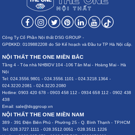
Công Ty Cổ Phần Nội thất DSG GROUP -
GPĐKKD: 0109882208 do Sở Kế hoạch và Đầu tư TP Hà Nội cấp.
NỘI THẤT THE ONE MIỀN BẮC
Tầng 4 - Tòa nhà NHBIDV 104 -106 Tân Mai - Hoàng Mai - Hà
Nội
Tel:
024.3556.9801
-
024.3556.1101
-
024.3218.1364
-
024.3220.2081
-
024.3220.2080
Hotline:
0903 420 678
-
0903 458 112
-
0934 658 112
-
0902 438
438
Email:
sale@dsggroup.vn
NỘI THẤT THE ONE MIỀN NAM
389 - 391 Điện Biên Phủ - Phường 25 - Q. Bình Thạnh - TP.HCM
Tel:
028.3727.1111
-
028.3512.0051
-
028.3511.1226