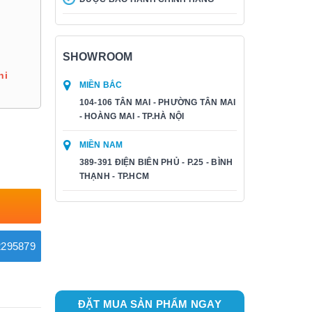
SHOWROOM
hi
MIỀN BẮC
104-106 TÂN MAI - PHƯỜNG TÂN MAI
- HOÀNG MAI - TP.HÀ NỘI
MIỀN NAM
389-391 ĐIỆN BIÊN PHỦ - P.25 - BÌNH
THẠNH - TP.HCM
295879
ĐẶT MUA SẢN PHẨM NGAY