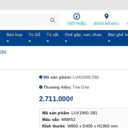
GIỚI THIỆU
BẢNG MÃ MÀU
c
Bàn họp
Tủ Gỗ
Tủ sắt
Ghế gấp, nan, khác
Bàn ghế h
-2B1
Mã sản phẩm:
LUX1960-2B1
Thương hiệu:
The One
2.711.000₫
Mã sản phẩm
: LUX1960-2B1
Màu sắc
: M6M52
Kích thước
: W800 x D400 x H1960 mm