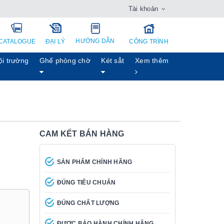
Tài khoản
HƯỚNG DẪN
CATALOGUE
ĐẠI LÝ
CÔNG TRÌNH
ội trường
Ghế phòng chờ
Két sẳt
Xem thêm
CAM KẾT BÁN HÀNG
SẢN PHẨM CHÍNH HÃNG
ĐÚNG TIÊU CHUẨN
ĐÚNG CHẤT LƯỢNG
ĐƯỢC BẢO HÀNH CHÍNH HÃNG