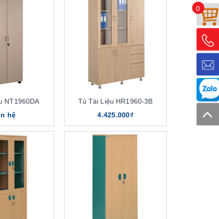
0
ệu NT1960DA
Tủ Tài Liệu HR1960-3B
ên hệ
4.425.000₫