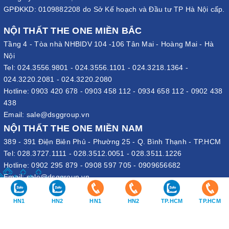
GPĐKKD: 0109882208 do Sở Kế hoạch và Đầu tư TP Hà Nội cấp.
NỘI THẤT THE ONE MIỀN BẮC
Tầng 4 - Tòa nhà NHBIDV 104 -106 Tân Mai - Hoàng Mai - Hà
Nội
Tel:
024.3556.9801
-
024.3556.1101
-
024.3218.1364
-
024.3220.2081
-
024.3220.2080
Hotline:
0903 420 678
-
0903 458 112
-
0934 658 112
-
0902 438
438
Email:
sale@dsggroup.vn
NỘI THẤT THE ONE MIỀN NAM
389 - 391 Điện Biên Phủ - Phường 25 - Q. Bình Thạnh - TP.HCM
Tel:
028.3727.1111
-
028.3512.0051
-
028.3511.1226
Hotline:
0902 295 879
-
0908 597 705
-
0909656682
Email:
sale@dsggroup.vn
VĂN PHÒNG TẬP ĐOÀN
HN1
HN2
HN1
HN2
TP.HCM
TP.HCM
109 Trần Hưng Đạo - P. Cửa Nam - Q. Hoàn Kiếm - Hà Nội
Nhà máy: Đường B4 - Khu B - KCN Phố Nối A - X. Lạc Hồng - H.
Văn Lâm - Hưng Yên