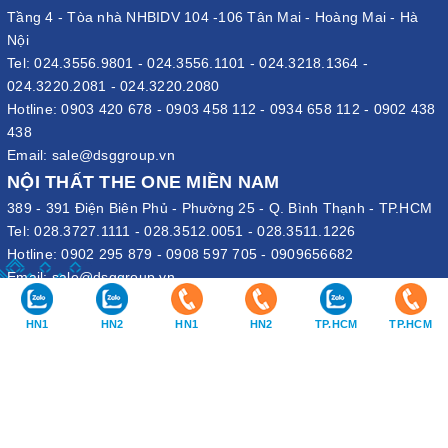
Tầng 4 - Tòa nhà NHBIDV 104 -106 Tân Mai - Hoàng Mai - Hà
Nội
Tel:
024.3556.9801
-
024.3556.1101
-
024.3218.1364
-
024.3220.2081
-
024.3220.2080
Hotline:
0903 420 678
-
0903 458 112
-
0934 658 112
-
0902 438
438
Email:
sale@dsggroup.vn
NỘI THẤT THE ONE MIỀN NAM
389 - 391 Điện Biên Phủ - Phường 25 - Q. Bình Thạnh - TP.HCM
Tel:
028.3727.1111
-
028.3512.0051
-
028.3511.1226
Hotline:
0902 295 879
-
0908 597 705
-
0909656682
Email:
sale@dsggroup.vn
VĂN PHÒNG TẬP ĐOÀN
HN1
HN2
HN1
HN2
TP.HCM
TP.HCM
109 Trần Hưng Đạo - P. Cửa Nam - Q. Hoàn Kiếm - Hà Nội
Nhà máy: Đường B4 - Khu B - KCN Phố Nối A - X. Lạc Hồng - H.
Văn Lâm - Hưng Yên