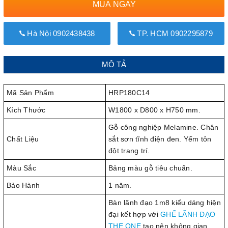
MUA NGAY
Hà Nội 0902438438
TP. HCM 0902295879
MÔ TẢ
Mã Sản Phẩm
HRP180C14
Kích Thước
W1800 x D800 x H750 mm.
Gỗ công nghiệp Melamine. Chân
Chất Liệu
sắt sơn tĩnh điện đen. Yếm tôn
đột trang trí.
Màu Sắc
Bảng màu gỗ tiêu chuẩn.
Bảo Hành
1 năm.
Bàn lãnh đạo 1m8 kiểu dáng hiện
đại kết hợp với
GHẾ LÃNH ĐẠO
THE ONE
tạo nên không gian