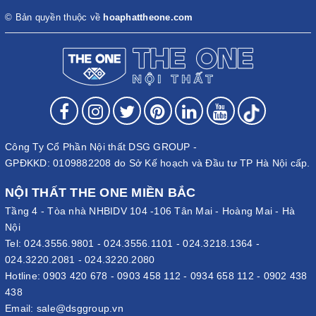
© Bản quyền thuộc về
hoaphattheone.com
Công Ty Cổ Phần Nội thất DSG GROUP -
GPĐKKD: 0109882208 do Sở Kế hoạch và Đầu tư TP Hà Nội cấp.
NỘI THẤT THE ONE MIỀN BẮC
Tầng 4 - Tòa nhà NHBIDV 104 -106 Tân Mai - Hoàng Mai - Hà
Nội
Tel:
024.3556.9801
-
024.3556.1101
-
024.3218.1364
-
024.3220.2081
-
024.3220.2080
Hotline:
0903 420 678
-
0903 458 112
-
0934 658 112
-
0902 438
438
Email:
sale@dsggroup.vn