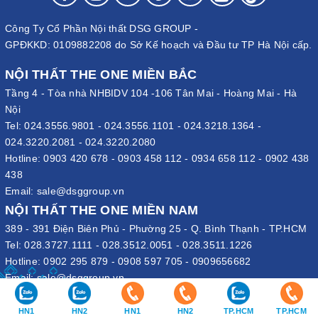
Công Ty Cổ Phần Nội thất DSG GROUP -
GPĐKKD: 0109882208 do Sở Kế hoạch và Đầu tư TP Hà Nội cấp.
NỘI THẤT THE ONE MIỀN BẮC
Tầng 4 - Tòa nhà NHBIDV 104 -106 Tân Mai - Hoàng Mai - Hà
Nội
Tel:
024.3556.9801
-
024.3556.1101
-
024.3218.1364
-
024.3220.2081
-
024.3220.2080
Hotline:
0903 420 678
-
0903 458 112
-
0934 658 112
-
0902 438
438
Email:
sale@dsggroup.vn
NỘI THẤT THE ONE MIỀN NAM
389 - 391 Điện Biên Phủ - Phường 25 - Q. Bình Thạnh - TP.HCM
Tel:
028.3727.1111
-
028.3512.0051
-
028.3511.1226
Hotline:
0902 295 879
-
0908 597 705
-
0909656682
Email:
sale@dsggroup.vn
VĂN PHÒNG TẬP ĐOÀN
HN1
HN2
HN1
HN2
TP.HCM
TP.HCM
109 Trần Hưng Đạo - P. Cửa Nam - Q. Hoàn Kiếm - Hà Nội