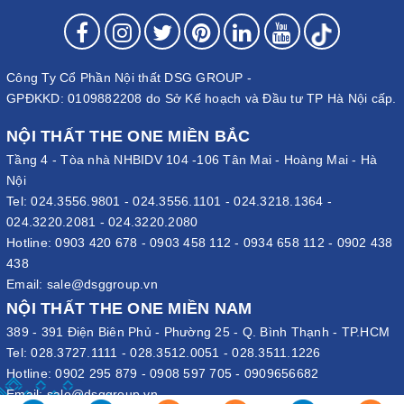
Công Ty Cổ Phần Nội thất DSG GROUP -
GPĐKKD: 0109882208 do Sở Kế hoạch và Đầu tư TP Hà Nội cấp.
NỘI THẤT THE ONE MIỀN BẮC
Tầng 4 - Tòa nhà NHBIDV 104 -106 Tân Mai - Hoàng Mai - Hà
Nội
Tel:
024.3556.9801
-
024.3556.1101
-
024.3218.1364
-
024.3220.2081
-
024.3220.2080
Hotline:
0903 420 678
-
0903 458 112
-
0934 658 112
-
0902 438
438
Email:
sale@dsggroup.vn
NỘI THẤT THE ONE MIỀN NAM
389 - 391 Điện Biên Phủ - Phường 25 - Q. Bình Thạnh - TP.HCM
Tel:
028.3727.1111
-
028.3512.0051
-
028.3511.1226
Hotline:
0902 295 879
-
0908 597 705
-
0909656682
Email:
sale@dsggroup.vn