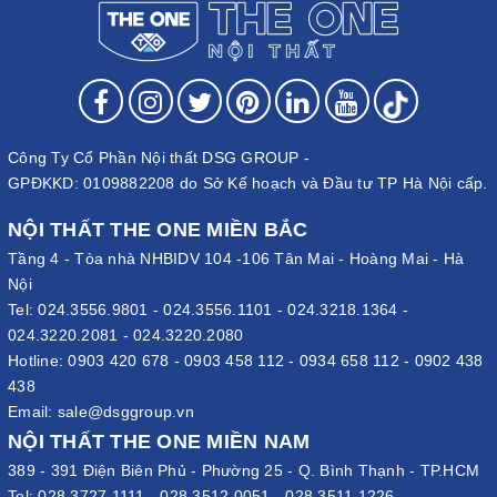
Công Ty Cổ Phần Nội thất DSG GROUP -
GPĐKKD: 0109882208 do Sở Kế hoạch và Đầu tư TP Hà Nội cấp.
NỘI THẤT THE ONE MIỀN BẮC
Tầng 4 - Tòa nhà NHBIDV 104 -106 Tân Mai - Hoàng Mai - Hà
Nội
Tel:
024.3556.9801
-
024.3556.1101
-
024.3218.1364
-
024.3220.2081
-
024.3220.2080
Hotline:
0903 420 678
-
0903 458 112
-
0934 658 112
-
0902 438
438
Email:
sale@dsggroup.vn
NỘI THẤT THE ONE MIỀN NAM
389 - 391 Điện Biên Phủ - Phường 25 - Q. Bình Thạnh - TP.HCM
Tel:
028.3727.1111
-
028.3512.0051
-
028.3511.1226