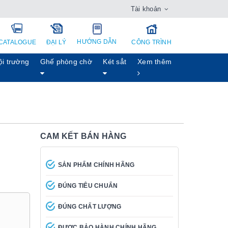
Tài khoản
HƯỚNG DẪN
CATALOGUE
ĐẠI LÝ
CÔNG TRÌNH
ội trường
Ghế phòng chờ
Két sẳt
Xem thêm
CAM KẾT BÁN HÀNG
SẢN PHẨM CHÍNH HÃNG
ĐÚNG TIÊU CHUẨN
ĐÚNG CHẤT LƯỢNG
ĐƯỢC BẢO HÀNH CHÍNH HÃNG