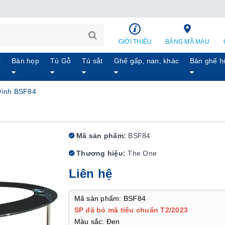
GIỚI THIỆU
BẢNG MÃ MÀU
c
Bàn họp
Tủ Gỗ
Tủ sắt
Ghế gấp, nan, khác
Bàn ghế h
Đình BSF84
Mã sản phẩm:
BSF84
Thương hiệu:
The One
Liên hệ
Mã sản phẩm: BSF84
SP đã bỏ mã tiêu chuẩn T2/2023
Màu sắc: Đen