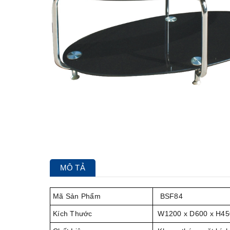
MÔ TẢ
Mã Sản Phẩm
BSF84
Kích Thước
W1200 x D600 x H4