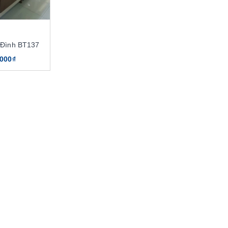
 Đình BT137
.000₫