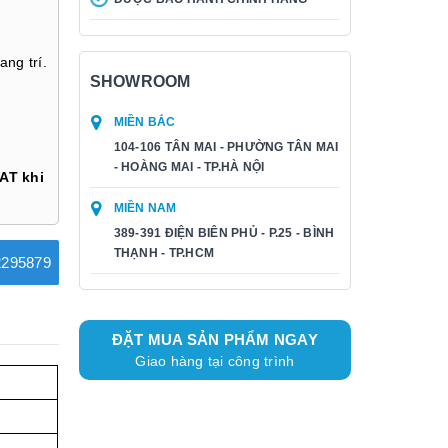
ang trí.
SHOWROOM
MIỀN BẮC
104-106 TÂN MAI - PHƯỜNG TÂN MAI
- HOÀNG MAI - TP.HÀ NỘI
AT khi
MIỀN NAM
389-391 ĐIỆN BIÊN PHỦ - P.25 - BÌNH
THẠNH - TP.HCM
295879
ĐẶT MUA SẢN PHẨM NGAY
Giao hàng tại công trình