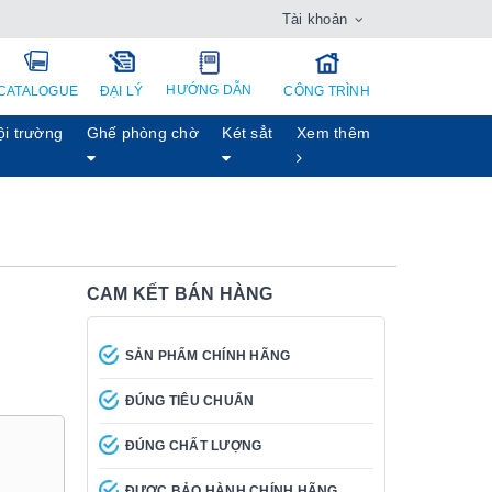
Tài khoản
HƯỚNG DẪN
CATALOGUE
ĐẠI LÝ
CÔNG TRÌNH
ội trường
Ghế phòng chờ
Két sẳt
Xem thêm
CAM KẾT BÁN HÀNG
SẢN PHẨM CHÍNH HÃNG
ĐÚNG TIÊU CHUẨN
ĐÚNG CHẤT LƯỢNG
ĐƯỢC BẢO HÀNH CHÍNH HÃNG