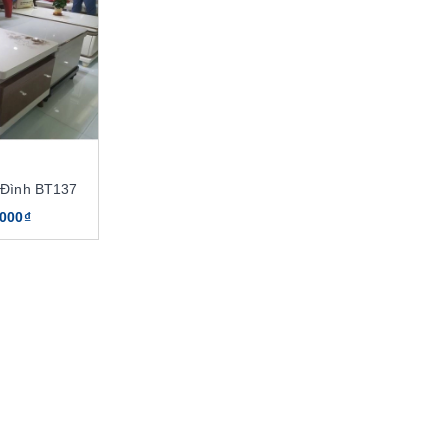
 Đình BT137
.000₫