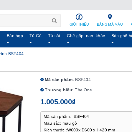
GIỚI THIỆU
BẢNG MÃ MÀU
c
Bàn họp
Tủ Gỗ
Tủ sắt
Ghế gấp, nan, khác
Bàn ghế h
Đình BSF404
Mã sản phẩm:
BSF404
Thương hiệu:
The One
1.005.000₫
Mã sản phẩm: BSF404
Màu sắc: màu gỗ
Kích thước :W600x D600 x H420 mm