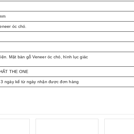
 mm
eneer óc chó.
iện. Mặt bàn gỗ Veneer óc chó, hình lục giác
THẤT THE ONE
 3 ngày kể từ ngày nhận được đơn hàng