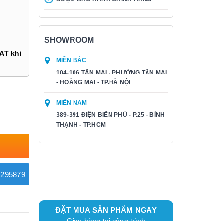
SHOWROOM
AT khi
MIỀN BẮC
104-106 TÂN MAI - PHƯỜNG TÂN MAI
- HOÀNG MAI - TP.HÀ NỘI
MIỀN NAM
389-391 ĐIỆN BIÊN PHỦ - P.25 - BÌNH
THẠNH - TP.HCM
295879
ĐẶT MUA SẢN PHẨM NGAY
Giao hàng tại công trình