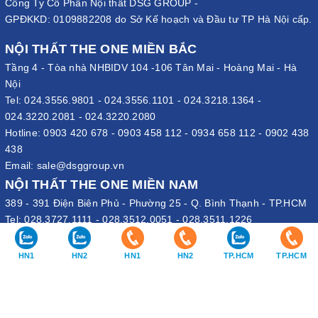
Công Ty Cổ Phần Nội thất DSG GROUP -
GPĐKKD: 0109882208 do Sở Kế hoạch và Đầu tư TP Hà Nội cấp.
NỘI THẤT THE ONE MIỀN BẮC
Tầng 4 - Tòa nhà NHBIDV 104 -106 Tân Mai - Hoàng Mai - Hà
Nội
Tel:
024.3556.9801
-
024.3556.1101
-
024.3218.1364
-
024.3220.2081
-
024.3220.2080
Hotline:
0903 420 678
-
0903 458 112
-
0934 658 112
-
0902 438
438
Email:
sale@dsggroup.vn
NỘI THẤT THE ONE MIỀN NAM
389 - 391 Điện Biên Phủ - Phường 25 - Q. Bình Thạnh - TP.HCM
Tel:
028.3727.1111
-
028.3512.0051
-
028.3511.1226
Hotline:
0902 295 879
-
0908 597 705
-
0909656682
Email:
sale@dsggroup.vn
HN1
HN2
HN1
HN2
TP.HCM
TP.HCM
VĂN PHÒNG TẬP ĐOÀN
109 Trần Hưng Đạo - P. Cửa Nam - Q. Hoàn Kiếm - Hà Nội
Nhà máy: Đường B4 - Khu B - KCN Phố Nối A - X. Lạc Hồng - H.