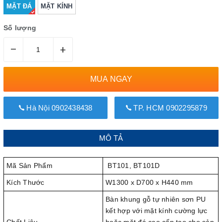
MẶT ĐÁ
MẶT KÍNH
Số lượng
–
+
MUA NGAY
Hà Nội 0902438438
TP. HCM 0902295879
MÔ TẢ
Mã Sản Phẩm
BT101, BT101D
Kích Thước
W1300 x D700 x H440 mm
Bàn khung gỗ tự nhiên sơn PU
kết hợp với mặt kính cường lực
Chất Liệu
hoặc mặt đá cao cấp tạo cho sản