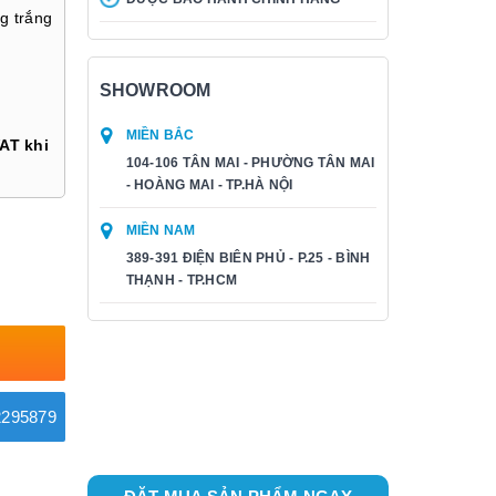
g trắng
SHOWROOM
MIỀN BẮC
AT khi
104-106 TÂN MAI - PHƯỜNG TÂN MAI
- HOÀNG MAI - TP.HÀ NỘI
MIỀN NAM
389-391 ĐIỆN BIÊN PHỦ - P.25 - BÌNH
THẠNH - TP.HCM
295879