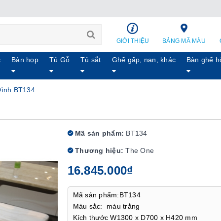
GIỚI THIỆU
BẢNG MÃ MÀU
c
Bàn họp
Tủ Gỗ
Tủ sắt
Ghế gấp, nan, khác
Bàn ghế h
Đình BT134
Mã sản phẩm:
BT134
Thương hiệu:
The One
16.845.000₫
Mã sản phẩm:BT134
Màu sắc: màu trắng
Kích thước W1300 x D700 x H420 mm