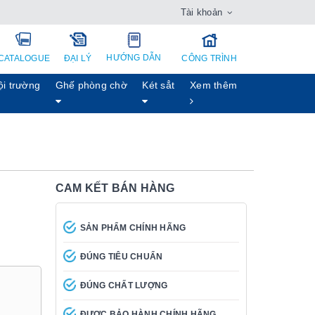
Tài khoản
HƯỚNG DẪN
CATALOGUE
ĐẠI LÝ
CÔNG TRÌNH
ội trường
Ghế phòng chờ
Két sẳt
Xem thêm
CAM KẾT BÁN HÀNG
SẢN PHẨM CHÍNH HÃNG
ĐÚNG TIÊU CHUẨN
ĐÚNG CHẤT LƯỢNG
ĐƯỢC BẢO HÀNH CHÍNH HÃNG