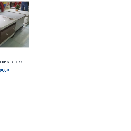
 Đình BT137
.000₫