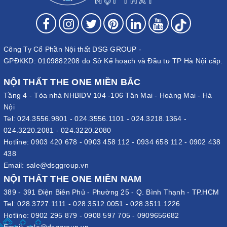
Công Ty Cổ Phần Nội thất DSG GROUP -
GPĐKKD: 0109882208 do Sở Kế hoạch và Đầu tư TP Hà Nội cấp.
NỘI THẤT THE ONE MIỀN BẮC
Tầng 4 - Tòa nhà NHBIDV 104 -106 Tân Mai - Hoàng Mai - Hà
Nội
Tel:
024.3556.9801
-
024.3556.1101
-
024.3218.1364
-
024.3220.2081
-
024.3220.2080
Hotline:
0903 420 678
-
0903 458 112
-
0934 658 112
-
0902 438
438
Email:
sale@dsggroup.vn
NỘI THẤT THE ONE MIỀN NAM
389 - 391 Điện Biên Phủ - Phường 25 - Q. Bình Thạnh - TP.HCM
Tel:
028.3727.1111
-
028.3512.0051
-
028.3511.1226
Hotline:
0902 295 879
-
0908 597 705
-
0909656682