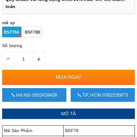
toán
mã sp
BSF78A
BSF78B
Số lượng
–
+
MUA NGAY
Hà Nội 0902438438
TP. HCM 0902295879
MÔ TẢ
Mã Sản Phẩm
BSF78