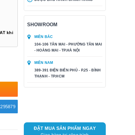
SHOWROOM
AT khi
MIỀN BẮC
104-106 TÂN MAI - PHƯỜNG TÂN MAI
- HOÀNG MAI - TP.HÀ NỘI
MIỀN NAM
389-391 ĐIỆN BIÊN PHỦ - P.25 - BÌNH
THẠNH - TP.HCM
295879
ĐẶT MUA SẢN PHẨM NGAY
Giao hàng tại công trình