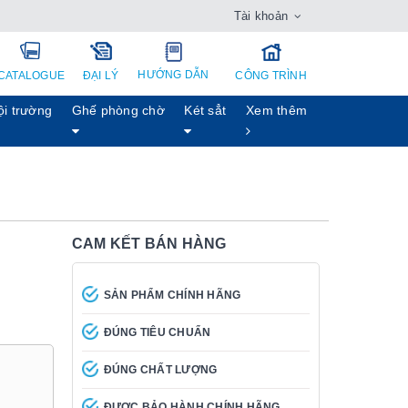
Tài khoản
HƯỚNG DẪN
CATALOGUE
ĐẠI LÝ
CÔNG TRÌNH
ội trường
Ghế phòng chờ
Két sẳt
Xem thêm
CAM KẾT BÁN HÀNG
SẢN PHẨM CHÍNH HÃNG
ĐÚNG TIÊU CHUẨN
ĐÚNG CHẤT LƯỢNG
ĐƯỢC BẢO HÀNH CHÍNH HÃNG