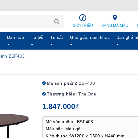
GIỚI THIỆU
BẢNG MÃ MÀU
c
Bàn họp
Tủ Gỗ
Tủ sắt
Ghế gấp, nan, khác
Bàn ghế h
Đình BSF403
Mã sản phẩm:
BSF403
Thương hiệu:
The One
1.847.000₫
Mã sản phẩm: BSF403
Màu sắc: Màu gỗ
Kích thước :W1200 x D500 x H440 mm