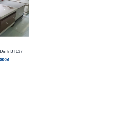
 Đình BT137
.000₫