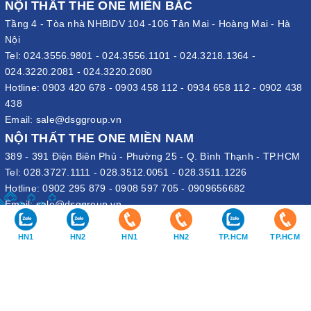
NỘI THẤT THE ONE MIỀN BẮC
Tầng 4 - Tòa nhà NHBIDV 104 -106 Tân Mai - Hoàng Mai - Hà
Nội
Tel:
024.3556.9801
-
024.3556.1101
-
024.3218.1364
-
024.3220.2081
-
024.3220.2080
Hotline:
0903 420 678
-
0903 458 112
-
0934 658 112
-
0902 438
438
Email:
sale@dsggroup.vn
NỘI THẤT THE ONE MIỀN NAM
389 - 391 Điện Biên Phủ - Phường 25 - Q. Bình Thạnh - TP.HCM
Tel:
028.3727.1111
-
028.3512.0051
-
028.3511.1226
Hotline:
0902 295 879
-
0908 597 705
-
0909656682
Email:
sale@dsggroup.vn
VĂN PHÒNG TẬP ĐOÀN
HN1
HN2
HN1
HN2
TP.HCM
TP.HCM
109 Trần Hưng Đạo - P. Cửa Nam - Q. Hoàn Kiếm - Hà Nội
Nhà máy: Đường B4 - Khu B - KCN Phố Nối A - X. Lạc Hồng - H.
Văn Lâm - Hưng Yên