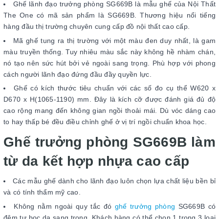
Ghế lãnh đạo trưởng phòng SG669B là mẫu ghế của Nội Thất
The One có mã sản phẩm là SG669B. Thương hiệu nổi tiếng
hàng đầu thị trường chuyên cung cấp đồ nội thất cao cấp.
Mã ghế tung ra thị trường với một màu đen duy nhất, là gam
màu truyền thống. Tuy nhiêu màu sắc này không hề nhàm chán,
nó tạo nên sức hút bởi vẻ ngoài sang trọng. Phù hợp với phong
cách người lãnh đạo đứng đầu đầy quyền lực.
Ghế có kích thước tiêu chuẩn với các số đo cụ thể W620 x
D670 x H(1065-1190) mm. Đây là kích cỡ được đánh giá đủ độ
cao rộng mang đến không gian ngồi thoải mái. Dù vóc dáng cao
to hay thấp bé đều điều chỉnh ghế ở vị trí ngồi chuẩn khoa học.
Ghế trưởng phòng SG669B làm
từ da kết hợp nhựa cao cấp
Các mẫu ghế dành cho lãnh đạo luôn chọn lựa chất liệu bền bỉ
và có tính thẩm mỹ cao.
Không nằm ngoài quy tắc đó
ghế trưởng phòng
SG669B có
đệm tự bọc da sang trọng. Khách hàng có thể chọn 1 trong 3 loại