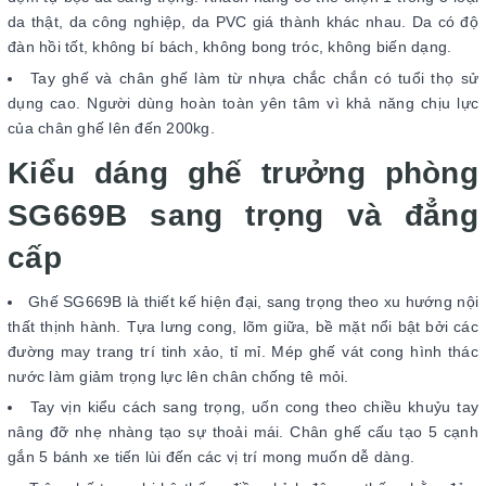
da thật, da công nghiệp, da PVC giá thành khác nhau. Da có độ
đàn hồi tốt, không bí bách, không bong tróc, không biến dạng.
Tay ghế và chân ghế làm từ nhựa chắc chắn có tuổi thọ sử
dụng cao. Người dùng hoàn toàn yên tâm vì khả năng chịu lực
của chân ghế lên đến 200kg.
Kiểu dáng ghế trưởng phòng
SG669B sang trọng và đẳng
cấp
Ghế SG669B là thiết kế hiện đại, sang trọng theo xu hướng nội
thất thịnh hành. Tựa lưng cong, lõm giữa, bề mặt nổi bật bởi các
đường may trang trí tinh xảo, tỉ mỉ. Mép ghế vát cong hình thác
nước làm giảm trọng lực lên chân chống tê mỏi.
Tay vịn kiểu cách sang trọng, uốn cong theo chiều khuỷu tay
nâng đỡ nhẹ nhàng tạo sự thoải mái. Chân ghế cấu tạo 5 cạnh
gắn 5 bánh xe tiến lùi đến các vị trí mong muốn dễ dàng.