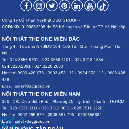
Công Ty Cổ Phần Nội thất DSG GROUP -
GPĐKKD: 0109882208 do Sở Kế hoạch và Đầu tư TP Hà Nội cấp.
NỘI THẤT THE ONE MIỀN BẮC
Tầng 4 - Tòa nhà NHBIDV 104 -106 Tân Mai - Hoàng Mai - Hà
Nội
Tel:
024.3556.9801
-
024.3556.1101
-
024.3218.1364
-
024.3220.2081
-
024.3220.2080
Hotline:
0903 420 678
-
0903 458 112
-
0934 658 112
-
0902 438
438
Email:
sale@dsggroup.vn
NỘI THẤT THE ONE MIỀN NAM
389 - 391 Điện Biên Phủ - Phường 25 - Q. Bình Thạnh - TP.HCM
Tel:
028.3727.1111
-
028.3512.0051
-
028.3511.1226
Hotline:
0902 295 879
-
0908 597 705
-
0909656682
Email:
sale@dsggroup.vn