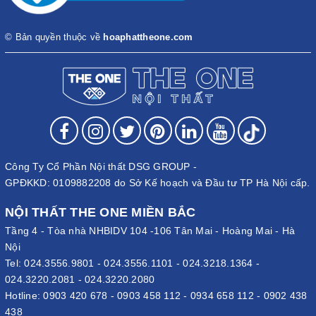
© Bản quyền thuộc về
hoaphattheone.com
Công Ty Cổ Phần Nội thất DSG GROUP -
GPĐKKD: 0109882208 do Sở Kế hoạch và Đầu tư TP Hà Nội cấp.
NỘI THẤT THE ONE MIỀN BẮC
Tầng 4 - Tòa nhà NHBIDV 104 -106 Tân Mai - Hoàng Mai - Hà
Nội
Tel:
024.3556.9801
-
024.3556.1101
-
024.3218.1364
-
024.3220.2081
-
024.3220.2080
Hotline:
0903 420 678
-
0903 458 112
-
0934 658 112
-
0902 438
438