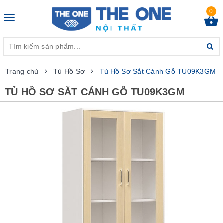
0
Toggle
navigation
Trang chủ
Tủ Hồ Sơ
Tủ Hồ Sơ Sắt Cánh Gỗ TU09K3GM
TỦ HỒ SƠ SẮT CÁNH GỖ TU09K3GM