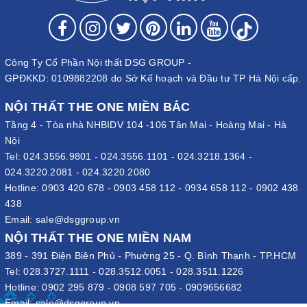
Công Ty Cổ Phần Nội thất DSG GROUP -
GPĐKKD: 0109882208 do Sở Kế hoạch và Đầu tư TP Hà Nội cấp.
NỘI THẤT THE ONE MIỀN BẮC
Tầng 4 - Tòa nhà NHBIDV 104 -106 Tân Mai - Hoàng Mai - Hà
Nội
Tel:
024.3556.9801
-
024.3556.1101
-
024.3218.1364
-
024.3220.2081
-
024.3220.2080
Hotline:
0903 420 678
-
0903 458 112
-
0934 658 112
-
0902 438
438
Email:
sale@dsggroup.vn
NỘI THẤT THE ONE MIỀN NAM
389 - 391 Điện Biên Phủ - Phường 25 - Q. Bình Thạnh - TP.HCM
Tel:
028.3727.1111
-
028.3512.0051
-
028.3511.1226
Hotline:
0902 295 879
-
0908 597 705
-
0909656682
Email:
sale@dsggroup.vn