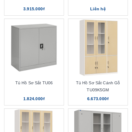
3.915.000₫
Liên hệ
Tủ Hồ Sơ Sắt TU06
Tủ Hồ Sơ Sắt Cánh Gỗ
TU09K5GM
1.824.000₫
6.673.000₫