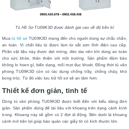
Tủ Hồ Sơ TU09K3D được đánh giá cao về độ bền bỉ
Mua
tủ hồ sơ
TU09K3D mang đến cho người dùng sự chắc chắn,
an toàn. Vì chất liệu tủ được làm từ sắt sơn tĩnh điện cao cấp.
Phần vật liệu này được dẹt mỏng, dẻo dai nên khi dùng an toàn
cho sức khỏe, thân thiện với môi trường. Sản phẩm đảm bảo
không lo hoen gỉ, biến dạng, mối mọt đục khoét. Đồng thời tủ văn
phòng TU09K3D còn có tác dụng chống trầy, chống cháy, khó
bong tróc. Từ đó việc lưu trữ hồ sơ sẽ an tâm hơn.
Thiết kế đơn giản, tinh tế
Dòng tủ văn phòng TU09K3D được biết đến với kiểu dáng đơn
giản. Sản phẩm dùng để tài liệu với khoang trên dạng cánh kính
trong. Khoang này sẽ gồm có 2 đợt di động. Bên dưới là khoang
cánh mở tiện lợi giúp bảo quản các giấy tờ có kích thước lớn.