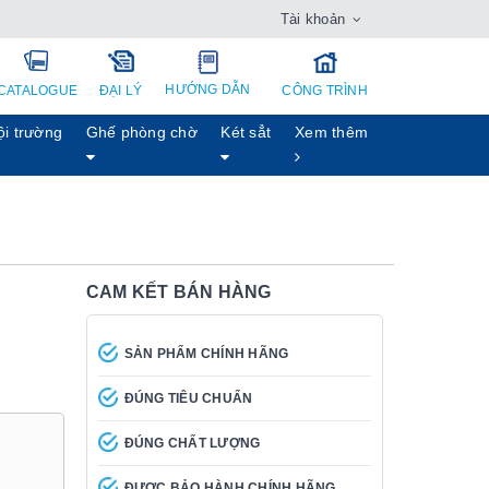
Tài khoản
HƯỚNG DẪN
CATALOGUE
ĐẠI LÝ
CÔNG TRÌNH
ội trường
Ghế phòng chờ
Két sẳt
Xem thêm
CAM KẾT BÁN HÀNG
SẢN PHẨM CHÍNH HÃNG
ĐÚNG TIÊU CHUẨN
ĐÚNG CHẤT LƯỢNG
ĐƯỢC BẢO HÀNH CHÍNH HÃNG