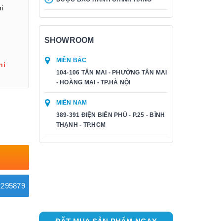
i
SHOWROOM
MIỀN BẮC
hi
104-106 TÂN MAI - PHƯỜNG TÂN MAI
- HOÀNG MAI - TP.HÀ NỘI
MIỀN NAM
389-391 ĐIỆN BIÊN PHỦ - P.25 - BÌNH
THẠNH - TP.HCM
295879