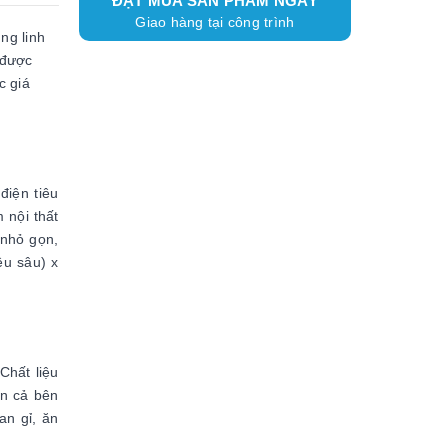
ĐẶT MUA SẢN PHẨM NGAY
Giao hàng tại công trình
ng linh
 được
c giá
điện tiêu
 nội thất
 nhỏ gọn,
ều sâu) x
Chất liệu
ện cả bên
an gỉ, ăn