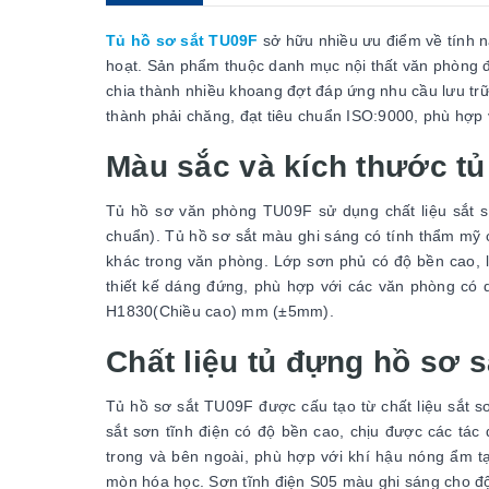
Tủ hồ sơ sắt TU09F
sở hữu nhiều ưu điểm về tính n
hoạt. Sản phẩm thuộc danh mục nội thất văn phòng 
chia thành nhiều khoang đợt đáp ứng nhu cầu lưu trữ 
thành phải chăng, đạt tiêu chuẩn ISO:9000, phù hợp 
Màu sắc và kích thước t
Tủ hồ sơ văn phòng TU09F sử dụng chất liệu sắt s
chuẩn). Tủ hồ sơ sắt màu ghi sáng có tính thẩm mỹ c
khác trong văn phòng. Lớp sơn phủ có độ bền cao, 
thiết kế dáng đứng, phù hợp với các văn phòng có 
H1830(Chiều cao) mm (±5mm).
Chất liệu tủ đựng hồ sơ 
Tủ hồ sơ sắt TU09F được cấu tạo từ chất liệu sắt sơ
sắt sơn tĩnh điện có độ bền cao, chịu được các tác
trong và bên ngoài, phù hợp với khí hậu nóng ẩm tại
mòn hóa học. Sơn tĩnh điện S05 màu ghi sáng cho độ