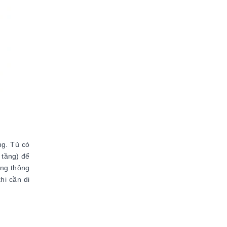
ng. Tủ có
 tầng) để
òng thông
hi cần di