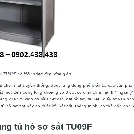
t TU09F có kiểu dáng đẹp, đơn giản
t chữ nhật truyền thống, được ứng dụng phổ biến tại các văn phò
t mở. Bên trong lòng khoang có 3 đợt cố định chia thành 4 ngăn (4
ang vừa với kích cỡ hầu hết các loại hồ sơ, tài liệu, giấy tờ văn ph
ủ hồ sơ sắt này có thiết kế, kết cấu thông minh, có thể gấp gọn k
ụng tủ hồ sơ sắt TU09F