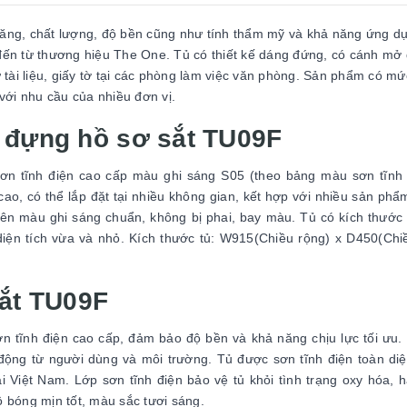
ăng, chất lượng, độ bền cũng như tính thẩm mỹ và khả năng ứng dụ
đến từ thương hiệu The One. Tủ có thiết kế dáng đứng, có cánh mở
tài liệu, giấy tờ tại các phòng làm việc văn phòng. Sản phẩm có mứ
với nhu cầu của nhiều đơn vị.
ủ đựng hồ sơ sắt TU09F
ơn tĩnh điện cao cấp màu ghi sáng S05 (theo bảng màu sơn tĩnh 
ao, có thể lắp đặt tại nhiều không gian, kết hợp với nhiều sản phẩm
lên màu ghi sáng chuẩn, không bị phai, bay màu. Tủ có kích thước
diện tích vừa và nhỏ. Kích thước tủ: W915(Chiều rộng) x D450(Chi
sắt TU09F
n tĩnh điện cao cấp, đảm bảo độ bền và khả năng chịu lực tối ưu. 
 động từ người dùng và môi trường. Tủ được sơn tĩnh điện toàn di
 Việt Nam. Lớp sơn tĩnh điện bảo vệ tủ khỏi tình trạng oxy hóa, h
 bóng mịn tốt, màu sắc tươi sáng.