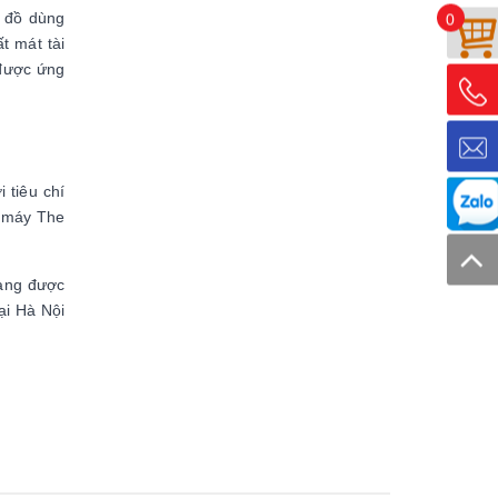
, đồ dùng
0
t mát tài
 được ứng
 tiêu chí
à máy The
đang được
ại Hà Nội