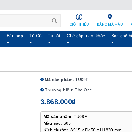
GIỚI THIỆU
BẢNG MÃ MÀU
c
Bàn họp
Tủ Gỗ
Tủ sắt
Ghế gấp, nan, khác
Bàn ghế h
Mã sản phẩm:
TU09F
Thương hiệu:
The One
3.868.000₫
Mã sản phẩm
: TU09F
Màu sắc
: S05
Kích thước
: W915 x D450 x H1830 mm