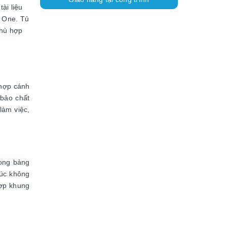
ài liệu
e One. Tủ
phù hợp
 hợp cánh
 bảo chất
làm việc,
ong bảng
rúc không
hợp khung