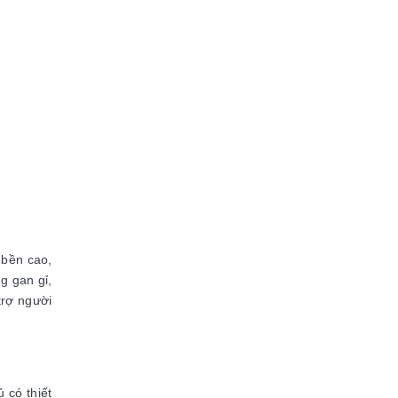
 bền cao,
g gan gỉ,
trợ người
 có thiết