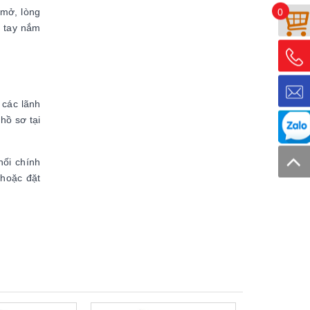
 mở, lòng
0
, tay nắm
 các lãnh
hồ sơ tại
ối chính
 hoặc đặt