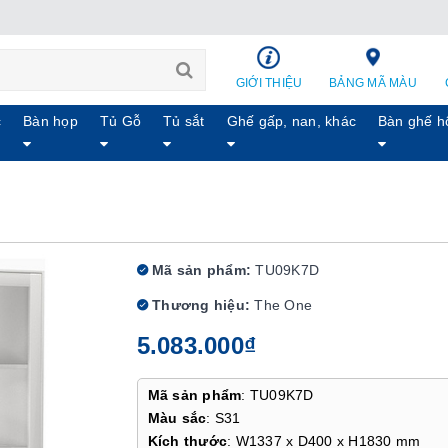
GIỚI THIỆU
BẢNG MÃ MÀU
c
Bàn họp
Tủ Gỗ
Tủ sắt
Ghế gấp, nan, khác
Bàn ghế h
Mã sản phẩm:
TU09K7D
Thương hiệu:
The One
5.083.000₫
Mã sản phẩm
: TU09K7D
Màu sắc
: S31
Kích thước
: W1337 x D400 x H1830 mm