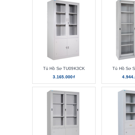
Tủ Hồ Sơ TU09K3CK
Tủ Hồ Sơ 
3.165.000₫
4.944