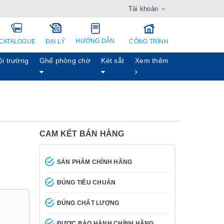
Tài khoản
HƯỚNG DẪN
CATALOGUE
ĐẠI LÝ
CÔNG TRÌNH
ội trường
Ghế phòng chờ
Két sẳt
Xem thêm
CAM KẾT BÁN HÀNG
SẢN PHẨM CHÍNH HÃNG
ĐÚNG TIÊU CHUẨN
ĐÚNG CHẤT LƯỢNG
ĐƯỢC BẢO HÀNH CHÍNH HÃNG