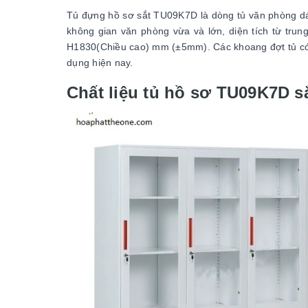
Tủ đựng hồ sơ sắt TU09K7D là dòng tủ văn phòng dán
không gian văn phòng vừa và lớn, diện tích từ trun
H1830(Chiều cao) mm (±5mm). Các khoang đợt tủ có kí
dụng hiện nay.
Chất liệu tủ hồ sơ TU09K7D sắ