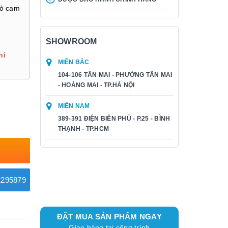
đỏ cam
SHOWROOM
hi
MIỀN BẮC
104-106 TÂN MAI - PHƯỜNG TÂN MAI
- HOÀNG MAI - TP.HÀ NỘI
MIỀN NAM
389-391 ĐIỆN BIÊN PHỦ - P.25 - BÌNH
THẠNH - TP.HCM
295879
ĐẶT MUA SẢN PHẨM NGAY
Giao hàng tại công trình