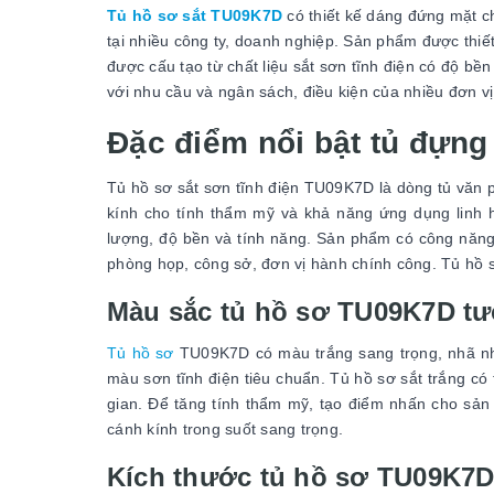
Tủ hồ sơ sắt TU09K7D
có thiết kế dáng đứng mặt c
tại nhiều công ty, doanh nghiệp. Sản phẩm được thiết
được cấu tạo từ chất liệu sắt sơn tĩnh điện có độ bề
với nhu cầu và ngân sách, điều kiện của nhiều đơn v
Đặc điểm nổi bật tủ đựn
Tủ hồ sơ sắt sơn tĩnh điện TU09K7D là dòng tủ văn 
kính cho tính thẩm mỹ và khả năng ứng dụng linh 
lượng, độ bền và tính năng. Sản phẩm có công năng ch
phòng họp, công sở, đơn vị hành chính công. Tủ hồ
Màu sắc tủ hồ sơ TU09K7D tư
Tủ hồ sơ
TU09K7D có màu trắng sang trọng, nhã nh
màu sơn tĩnh điện tiêu chuẩn. Tủ hồ sơ sắt trắng có 
gian. Để tăng tính thẩm mỹ, tạo điểm nhấn cho sả
cánh kính trong suốt sang trọng.
Kích thước tủ hồ sơ TU09K7D