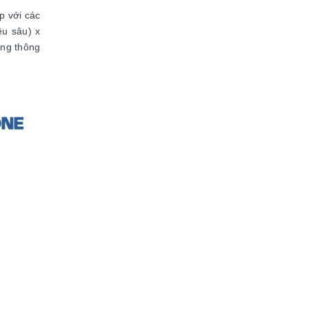
p với các
ều sâu) x
òng thông