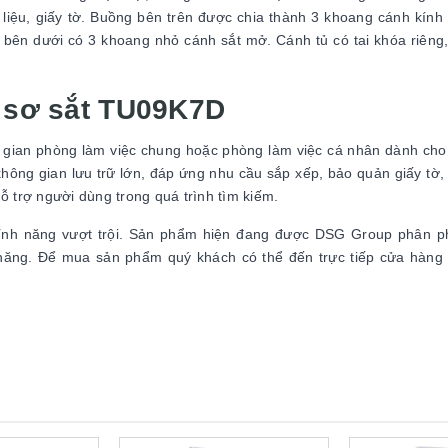
i liệu, giấy tờ. Buồng bên trên được chia thành 3 khoang cánh kính
g bên dưới có 3 khoang nhỏ cánh sắt mở. Cánh tủ có tai khóa riêng
ồ sơ sắt TU09K7D
gian phòng làm việc chung hoặc phòng làm việc cá nhân dành cho
ông gian lưu trữ lớn, đáp ứng nhu cầu sắp xếp, bảo quản giấy tờ, 
 hỗ trợ người dùng trong quá trình tìm kiếm.
ính năng vượt trội. Sản phẩm hiện đang được DSG Group phân ph
chăng. Để mua sản phẩm quý khách có thể đến trực tiếp cửa hàng