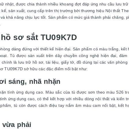
hữ nhật, được chia thành nhiều khoang đợt đáp ứng nhu cầu lưu trữ t
 kế, sản xuất, cung cấp trên thị trường bởi thương hiệu Nội thất Th
n và khả năng chịu lực tốt. Sản phẩm có mức giá thành phải chăng, 
ị.
g hồ sơ sắt TU09K7D
phòng dáng đứng với thiết kế hiện đại. Sản phẩm có màu trắng, kết
hoạt. Tủ được sản xuất trên dây chuyền công nghệ hiện đại, đảm
ính là lưu trữ hồ sơ, tài liệu, giấy tờ, đồ dùng tại các văn phòng 
 sơ TU09K7D sở hữu các đặc điểm nổi bật như:
ơi sáng, nhã nhặn
ặn tính ứng dụng cao. Màu sắc của tủ được sơn theo màu S26 tr
tính ứng dụng cao, có thể kết hợp với nhiều dòng nội thất và kiến t
n phẩm, tủ còn được cách điệu tay nắm âm màu cam nổi bật, kết 
 vừa phải