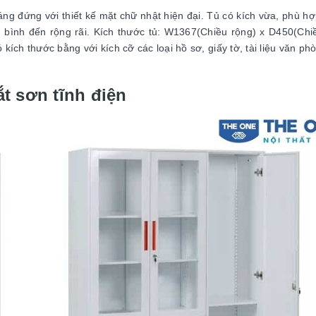
g đứng với thiết kế mặt chữ nhật hiện đại. Tủ có kích vừa, phù hợ
g bình đến rộng rãi. Kích thước tủ: W1367(Chiều rộng) x D450(Chi
ch thước bằng với kích cỡ các loại hồ sơ, giấy tờ, tài liệu văn ph
t sơn tĩnh điện