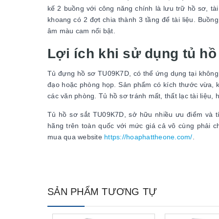
kế 2 buồng với công năng chính là lưu trữ hồ sơ, tà
khoang có 2 đợt chia thành 3 tầng để tài liệu. Buồn
âm màu cam nổi bật.
Lợi ích khi sử dụng tủ h
Tủ đựng hồ sơ TU09K7D, có thể ứng dụng tại không 
đạo hoặc phòng họp. Sản phẩm có kích thước vừa, kh
các văn phòng. Tủ hồ sơ tránh mất, thất lạc tài liệu,
Tủ hồ sơ sắt TU09K7D, sở hữu nhiều ưu điểm và t
hãng trên toàn quốc với mức giá cả vô cùng phải 
mua qua website
https://hoaphattheone.com/
.
SẢN PHẨM TƯƠNG TỰ