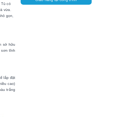
. Tủ có
và vừa.
nhỏ gọn,
m sở hữu
 sơn tĩnh
ể lắp đặt
hiều cao)
màu trắng