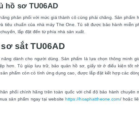
tủ hồ sơ TU06AD
hãng phân phối với mức giá thành cô cùng phải chăng. Sản phẩm 
và tiêu chuẩn của nhà máy The One. Tủ sẽ được bảo hành miễn ph
n chuyển, lắp đặt đến từ phía nhà sản xuất.
ồ sơ sắt TU06AD
năng dành cho người dùng. Sản phẩm là lựa chọn thông minh gi
 hơn. Tủ giúp lưu trữ, bảo quản hồ sơ, giấy tờ ở điểu kiện tốt nh
ra sản phẩm còn có tính ứng dụng cao, được lắp đặt kết hợp các dòng
ân phối chính hãng trên toàn quốc với chế độ bảo hành chuyên n
 mua sản phẩm ngay tại website
https://hoaphattheone.com
/ hoặc li