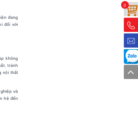
0
hiện đang
í đối với
úp không
ất, tránh
 nội thất
ghiệp và
ên hệ đến