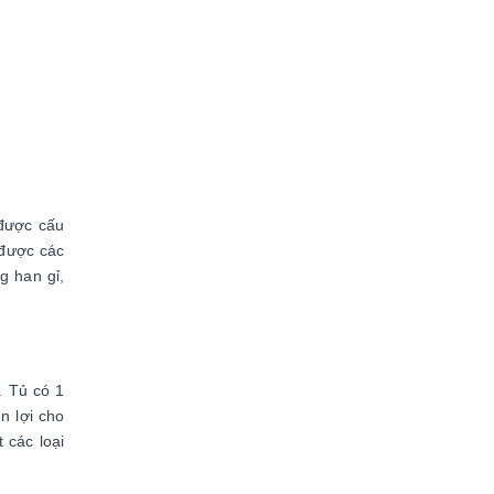
 được cấu
 được các
g han gỉ,
. Tủ có 1
ện lợi cho
 các loại