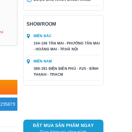
SHOWROOM
hi
MIỀN BẮC
104-106 TÂN MAI - PHƯỜNG TÂN MAI
- HOÀNG MAI - TP.HÀ NỘI
MIỀN NAM
389-391 ĐIỆN BIÊN PHỦ - P.25 - BÌNH
THẠNH - TP.HCM
295879
ĐẶT MUA SẢN PHẨM NGAY
Giao hàng tại công trình