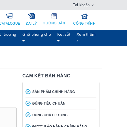
Tài khoản
HƯỚNG DẪN
CATALOGUE
ĐẠI LÝ
CÔNG TRÌNH
ội trường
Ghế phòng chờ
Két sẳt
Xem thêm
CAM KẾT BÁN HÀNG
SẢN PHẨM CHÍNH HÃNG
ĐÚNG TIÊU CHUẨN
ĐÚNG CHẤT LƯỢNG
ĐƯỢC BẢO HÀNH CHÍNH HÃNG