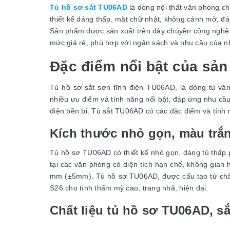
Tủ hồ sơ sắt TU06AD
là dòng nội thất văn phòng ch
thiết kế dáng thấp, mặt chữ nhật, không cánh mở, đáp
Sản phẩm được sản xuất trên dây chuyền công nghệ tra
mức giá rẻ, phù hợp với ngân sách và nhu cầu của n
Đặc điểm nổi bật của sả
Tủ hồ sơ sắt sơn tĩnh điện TU06AD, là dòng tủ v
nhiều ưu điểm và tính năng nổi bật, đáp ứng nhu cầu 
điện bền bỉ. Tủ sắt TU06AD có các đặc điểm và tính
Kích thước nhỏ gọn, màu trắ
Tủ hồ sơ TU06AD có thiết kế nhỏ gọn, dáng tủ thấp ph
tại các văn phòng có diện tích hạn chế, không gian
mm (±5mm). Tủ hồ sơ TU06AD, được cấu tạo từ chất 
S26 cho tính thẩm mỹ cao, trang nhã, hiện đại.
Chất liệu tủ hồ sơ TU06AD, sắ