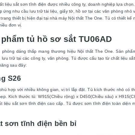
ất liệu sắt sơn tĩnh điện được nhiều công ty, doanh nghiệp lựa chọn
 ứng nhu cầu lưu trữ tài liệu, giấy tờ, hồ sơ tại các văn phòng nhỏ 
ng thiết bị hiện đại tại nhà máy Nội thất The One. Tủ có thiết kế 
hiều đơn vị.
n phẩm tủ hồ sơ sắt TU06AD
ăn phòng dáng thấp mang thương hiệu Nội thất The One. Sản phẩ
lưu trữ tại các công ty, văn phòng. Tủ được cấu tạo từ chất liệu sắt
 năng sau đây:
ng S26
ù hợp với nhiều không gian, vị trí lắp đặt. Tủ kích thước nhỏ có th
 hẹp. Kích thước tủ: W915(Chiều rộng) x D450(Chiều sâu) x H915(C
liệu sắt sơn tĩnh điện cao cấp. Tủ được sơn tĩnh điện toàn diện 
t sơn tĩnh điện bền bỉ