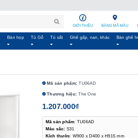
GIỚI THIỆU
BẢNG MÃ MÀU
c
Bàn họp
Tủ Gỗ
Tủ sắt
Ghế gấp, nan, khác
Bàn ghế h
Mã sản phẩm:
TU06AD
Thương hiệu:
The One
1.207.000₫
Mã sản phẩm
: TU06AD
Màu sắc:
S31
Kích thước
: W900 x D400 x H915 mm