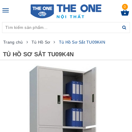
0
Toggle
navigation
Trang chủ
Tủ Hồ Sơ
Tủ Hồ Sơ Sắt TU09K4N
TỦ HỒ SƠ SẮT TU09K4N