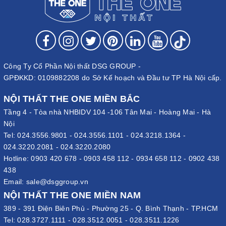
Công Ty Cổ Phần Nội thất DSG GROUP -
GPĐKKD: 0109882208 do Sở Kế hoạch và Đầu tư TP Hà Nội cấp.
NỘI THẤT THE ONE MIỀN BẮC
Tầng 4 - Tòa nhà NHBIDV 104 -106 Tân Mai - Hoàng Mai - Hà
Nội
Tel:
024.3556.9801
-
024.3556.1101
-
024.3218.1364
-
024.3220.2081
-
024.3220.2080
Hotline:
0903 420 678
-
0903 458 112
-
0934 658 112
-
0902 438
438
Email:
sale@dsggroup.vn
NỘI THẤT THE ONE MIỀN NAM
389 - 391 Điện Biên Phủ - Phường 25 - Q. Bình Thạnh - TP.HCM
Tel:
028.3727.1111
-
028.3512.0051
-
028.3511.1226