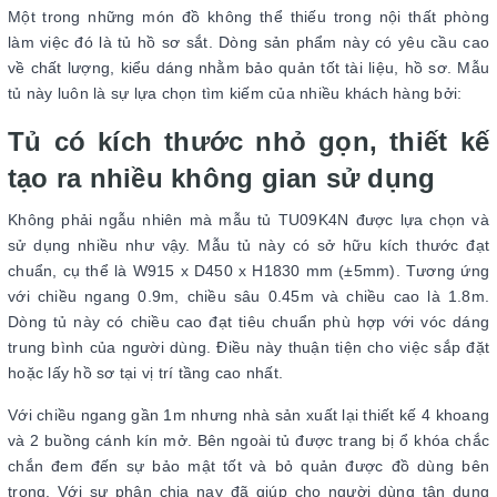
Một trong những món đồ không thể thiếu trong nội thất phòng
làm việc đó là tủ hồ sơ sắt. Dòng sản phẩm này có yêu cầu cao
về chất lượng, kiểu dáng nhằm bảo quản tốt tài liệu, hồ sơ. Mẫu
tủ này luôn là sự lựa chọn tìm kiếm của nhiều khách hàng bởi:
Tủ có kích thước nhỏ gọn, thiết kế
tạo ra nhiều không gian sử dụng
Không phải ngẫu nhiên mà mẫu tủ TU09K4N được lựa chọn và
sử dụng nhiều như vậy. Mẫu tủ này có sở hữu kích thước đạt
chuẩn, cụ thể là W915 x D450 x H1830 mm (±5mm). Tương ứng
với chiều ngang 0.9m, chiều sâu 0.45m và chiều cao là 1.8m.
Dòng tủ này có chiều cao đạt tiêu chuẩn phù hợp với vóc dáng
trung bình của người dùng. Điều này thuận tiện cho việc sắp đặt
hoặc lấy hồ sơ tại vị trí tầng cao nhất.
Với chiều ngang gần 1m nhưng nhà sản xuất lại thiết kế 4 khoang
và 2 buồng cánh kín mở. Bên ngoài tủ được trang bị ổ khóa chắc
chắn đem đến sự bảo mật tốt và bỏ quản được đồ dùng bên
trong. Với sự phân chia nay đã giúp cho người dùng tận dụng