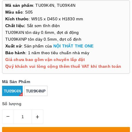
Mã sản phẩm
: TU09K4N, TU09K4N
Màu sắc
: S05
Kích thước
: W915 x D450 x H1830 mm
Chất liệu:
Sắt sơn tĩnh điện
TU09K4N tôn dày 0.6mm, đợt di động
TU09K4NP tôn dày 0.5mm, đợt cố định
Xuất xứ
: Sản phẩm của
NỘI THẤT THE ONE
Bảo hành
: 1 năm theo tiêu chuẩn nhà máy
Giá chưa bao gồm vận chuyển lắp đặt
Quý khách vui lòng cộng thêm thuế VAT khi thanh toán
Mã Sản Phẩm
TU09K4N
TU09K4NP
Số lượng
–
+