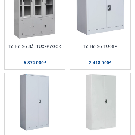
Tủ Hồ Sơ Sắt TU09K7GCK
Tủ Hồ Sơ TU06F
5.874.000₫
2.418.000₫