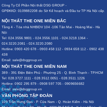
Công Ty Cổ Phần Nội thất DSG GROUP -
GPĐKKD: 0109882208 do Sở Kế hoạch và Đầu tư TP Hà Nội cấp.
NỘI THẤT THE ONE MIỀN BẮC
Tầng 4 - Tòa nhà NHBIDV 104 -106 Tân Mai - Hoàng Mai - Hà
Nội
Tel:
024.3556.9801
-
024.3556.1101
-
024.3218.1364
-
024.3220.2081
-
024.3220.2080
Hotline:
0903 420 678
-
0903 458 112
-
0934 658 112
-
0902 438
438
Email:
sale@dsggroup.vn
NỘI THẤT THE ONE MIỀN NAM
389 - 391 Điện Biên Phủ - Phường 25 - Q. Bình Thạnh - TP.HCM
Tel:
028.3727.1111
-
028.3512.0051
-
028.3511.1226
Hotline:
0902 295 879
-
0908 597 705
-
0909656682
Email:
sale@dsggroup.vn
VĂN PHÒNG TẬP ĐOÀN
109 Trần Hưng Đạo - P. Cửa Nam - Q. Hoàn Kiếm - Hà Nội