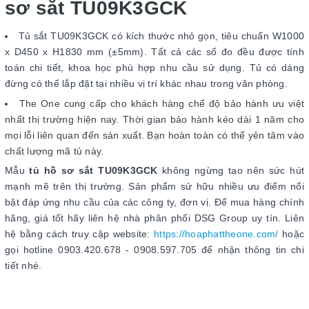
sơ sắt TU09K3GCK
Tủ sắt TU09K3GCK có kích thước nhỏ gọn, tiêu chuẩn W1000
x D450 x H1830 mm (±5mm). Tất cả các số đo đều được tính
toán chi tiết, khoa học phù hợp nhu cầu sử dụng. Tủ có dáng
đừng có thể lắp đặt tại nhiều vị trí khác nhau trong văn phòng.
The One cung cấp cho khách hàng chế độ bảo hành ưu việt
nhất thị trường hiện nay. Thời gian bảo hành kéo dài 1 năm cho
mọi lỗi liên quan đến sản xuất. Bạn hoàn toàn có thể yên tâm vào
chất lượng mã tủ này.
Mẫu
tủ hồ sơ sắt TU09K3GCK
không ngừng tạo nên sức hút
mạnh mẽ trên thị trường. Sản phẩm sử hữu nhiều ưu điểm nổi
bật đáp ứng nhu cầu của các công ty, đơn vị. Để mua hàng chính
hãng, giá tốt hãy liên hệ nhà phân phối DSG Group uy tín. Liên
hệ bằng cách truy cập website:
https://hoaphattheone.com/
hoặc
gọi hotline 0903.420.678 - 0908.597.705 để nhận thông tin chi
tiết nhé.