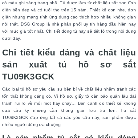
có màu ghi sáng trang nhã. Tủ được làm từ chất liệu sắt sơn tĩnh
điện bền đẹp và có tuổi thọ trên 15 năm. Thiết kế gọn nhẹ, đơn
giản nhưng mang tính ứng dụng cao thích hợp nhiều không gian
nội thất. DSG Group là nhà phân phối uy tín hàng đầu hiện nay
với mức giá tốt nhất. Chi tiết dòng tủ này sẽ tiết lộ trong nội dung
dưới đây.
Chi tiết kiểu dáng và chất liệu
sản xuất tủ hồ sơ sắt
TU09K3GCK
Các loại tủ hồ sơ yêu cầu sự bền bỉ về chất liệu nhằm tránh các
tổn thất không đáng có. Vì hồ sơ, giấy tờ cần bảo quản lâu dài
tránh rủi ro về mối mọt hay cháy… Bên cạnh đó thiết kế không
quá cầu kỳ nhưng cần không gian lưu trữ lớn. Tủ sắt
TU09K3GCK đáp ứng tất cả các yêu cầu này, sản phẩm được
nhiều người dùng ưa chuộng.
Là sản phẩm tủ sắt có kiểu dáng