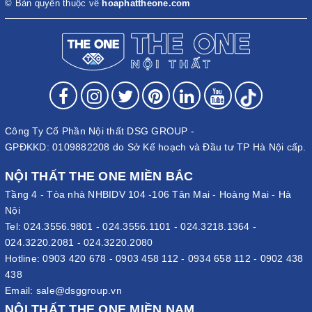
© Bản quyền thuộc về
hoaphattheone.com
Công Ty Cổ Phần Nội thất DSG GROUP -
GPĐKKD: 0109882208 do Sở Kế hoạch và Đầu tư TP Hà Nội cấp.
NỘI THẤT THE ONE MIỀN BẮC
Tầng 4 - Tòa nhà NHBIDV 104 -106 Tân Mai - Hoàng Mai - Hà
Nội
Tel:
024.3556.9801
-
024.3556.1101
-
024.3218.1364
-
024.3220.2081
-
024.3220.2080
Hotline:
0903 420 678
-
0903 458 112
-
0934 658 112
-
0902 438
438
Email:
sale@dsggroup.vn
NỘI THẤT THE ONE MIỀN NAM